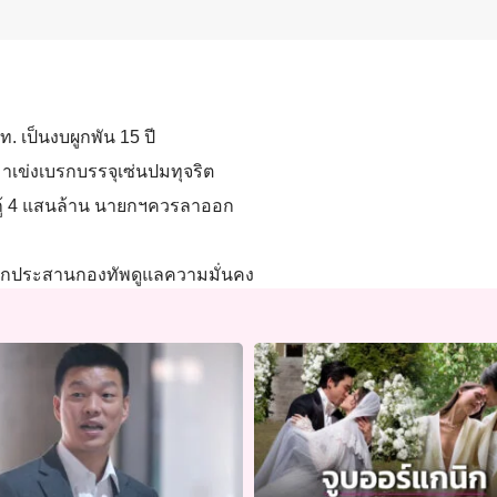
ฟท. เป็นงบผูกพัน 15 ปี
หมาเข่งเบรกบรรจุเซ่นปมทุจริต
นกู้ 4 แสนล้าน นายกฯควรลาออก
นกลไกประสานกองทัพดูแลความมั่นคง