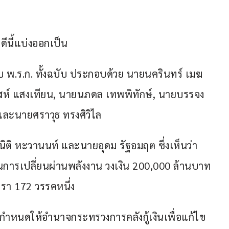
ีนี้แบ่งออกเป็น
ับ พ.ร.ก. ทั้งฉบับ ประกอบด้วย นายนครินทร์ เมฆ
ิรุฬห์ แสงเทียน, นายนภดล เทพพิทักษ์, นายบรรจง
 และนายศราวุธ ทรงศิวิไล
นิติ หะวานนท์ และนายอุดม รัฐอมฤต ซึ่งเห็นว่า
เปลี่ยนผ่านพลังงาน วงเงิน 200,000 ล้านบาท 
รา 172 วรรคหนึ่ง
ชกำหนดให้อำนาจกระทรวงการคลังกู้เงินเพื่อแก้ไข