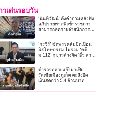
่าวเด่นรอบวัน
‘นันทิวัฒน์’ ตั้งคำถามหลังฟัง
อภิปรายพาดพิงข้าราชการ
สามารถลดรายจ่ายนักการ
เมืองได้หรือไม่
‘กรวีร์’ ซัดพรรคส้มบิดเบือน
นิรโทษกรรม ไม่รวม ‘คดี
ม.112’ กุข่าวล้างผิด ‘ฮั้ว สว.’
ใช้ความเท็จทำเข้าใจผิด
ตำรวจทลายแก๊งมาเฟีย
รัสเซียเมืองภูเก็ต ตะลึงยึด
เงินสดกว่า 5.4 ล้านบาท