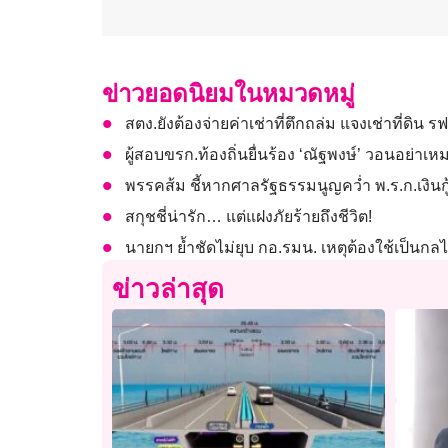
ข่าวยอดนิยมในหมวดหมู่
สตง.ยังต้องจ่ายค่าเช่าที่ตึกถล่ม แจงเช่าที่ดิน ร
ผู้สอบขรก.ท้องถิ่นยื่นร้อง ‘ณัฐพงษ์’ วอนอย่าเ
พรรคส้ม ชี้หากศาลรัฐธรรมนูญคว่ำ พ.ร.ก.เงิ
สกุชชี่น่ารัก… แต่แฝงภัยร้ายถึงชีวิต!
นายกฯ ย้ำชัดไม่ยุบ กอ.รมน. เหตุต้องใช้เป็
ข่าวล่าสุด