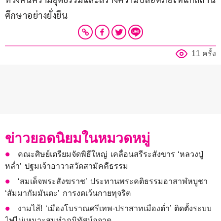
ศึกษาอย่างยั่งยืน
11 ครั้ง
ข่าวยอดนิยมในหมวดหมู่
คณะศิษย์เตรียมจัดพิธีใหญ่ เคลื่อนสรีระสังขาร ‘หลวงปู่
หล่ำ’ ปฐมเจ้าอาวาสวัดสามัคคีธรรม
‘สมเด็จพระสังฆราช’ ประทานพระคติธรรมอาสาฬหบูชา
‘สัมมากัมมันตะ’ การงดเว้นกายทุจริต
งามไส้! ‘เมืองโบราณศรีเทพ-ปราสาทเมืองต่ำ’ ติดตั้งระบบ
ไฟไม่เหมาะสมทำภูมิทัศน์อุจาด