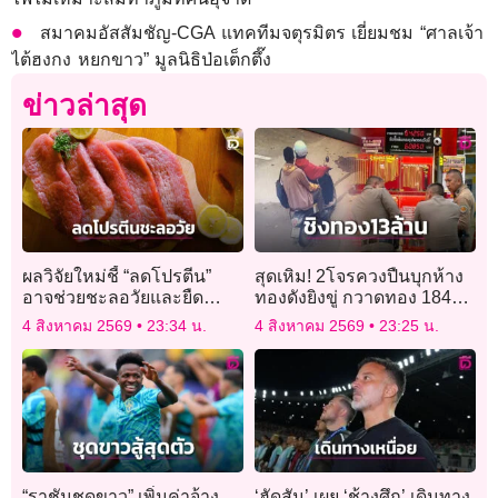
สมาคมอัสสัมชัญ-CGA แทคทีมจตุรมิตร เยี่ยมชม “ศาลเจ้า
ไต้ฮงกง หยกขาว” มูลนิธิป่อเต็กตึ๊ง
ข่าวล่าสุด
ผลวิจัยใหม่ชี้ “ลดโปรตีน”
สุดเหิม! 2โจรควงปืนบุกห้าง
อาจช่วยชะลอวัยและยืด
ทองดังยิงขู่ กวาดทอง 184
อายุขัยได้ดีกว่า
บาท ค่ากว่า 13 ล้าน
4 สิงหาคม 2569
23:34 น.
4 สิงหาคม 2569
23:25 น.
“ราชันชุดขาว” เพิ่มค่าจ้าง
‘ฮัดสัน’ เผย ‘ช้างศึก’ เดินทาง