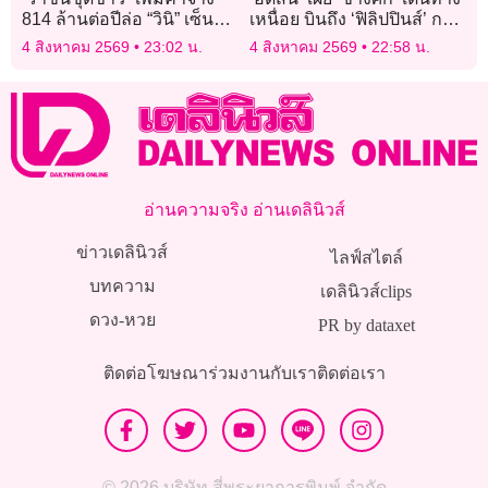
814 ล้านต่อปีล่อ “วินิ” เซ็น
เหนื่อย บินถึง ‘ฟิลิปปินส์’ กว่า
สัญญาใหม่
จะได้นอนตี 3-4
4 สิงหาคม 2569
23:02 น.
4 สิงหาคม 2569
22:58 น.
อ่านความจริง อ่านเดลินิวส์
ข่าวเดลินิวส์
ไลฟ์สไตล์
บทความ
เดลินิวส์clips
ดวง-หวย
PR by dataxet
ติดต่อโฆษณา
ร่วมงานกับเรา
ติดต่อเรา
© 2026 บริษัท สี่พระยาการพิมพ์ จำกัด