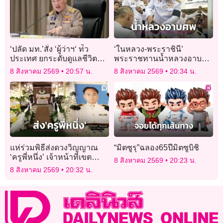
‘ปลัด มท.’สั่ง ‘ผู้ว่าฯ‘ ท่ัว
‘ในหลวง-พระราชินี’
ประเทศ ยกระดับดูแลชีวิต
พระราชทานน้ำหลวงอาบศพ
และทรัพย์สินประชาชน
‘ครูหมวย’ และทรงรับไว้ใน
8 สิงหาคม 2569
20:57 น.
8 สิงหาคม 2569
20:34 น.
พระบรมราชานุเคราะห์
แห่ร่วมพิธีส่งดวงวิญญาณ
“มิตซูรุ”ฉลอง65ปีมิตซูบิชิ
‘ครูพี่หนึ่ง’ เจ้าหน้าที่เขต
8 สิงหาคม 2569
20:23 น.
รักษาพันธุ์สัตว์ป่าห้วยขาแข้ง
8 สิงหาคม 2569
20:32 น.