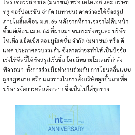
โฟร์ เซอร์วิส จำกัด (มหาชน) หรือ เอไอเอส และ บริษัท 
ทรู คอร์ปอเรชัน จำกัด (มหาชน) คาดว่าจะได้ข้อสรุป
ภายในสิ้นเดือน ม.ค. 65 หลังจากที่การเจรจาไม่คืบหน้า
ตั้งแต่เดือน เม.ย. 64 ที่ผ่านมา จนกระทั่งทรูและ บริษัท 
โทเทิ่ล แอ็คเซ็ส คอมมูนิเคชั่น จำกัด (มหาชน) หรือ ดี
แทค ประกาศควบรวมกัน ซึ่งคาดว่าจะทำให้เป็นปัจจัย
เร่งให้ดีลนี้ได้ข้อสรุปเร็วขึ้น โดยมีหลายโมเดลที่กำลัง
พิจารณา  ทั้งการร่วมมือทำงานร่วมกัน การโอนคลื่นแบบ
ถูกกฎหมาย หรือ แนวทางในการตั้งบริษัทลูกขึ้นมาเพื่อ
บริหารจัดการคลื่นดังกล่าว ซึ่งเป็นไปได้ทุกทาง