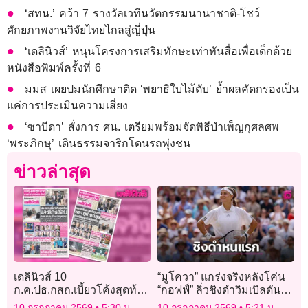
‘สทน.’ คว้า 7 รางวัลเวทีนวัตกรรมนานาชาติ-โชว์
ศักยภาพงานวิจัยไทยไกลสู่ญี่ปุ่น
‘เดลินิวส์’ หนุนโครงการเสริมทักษะเท่าทันสื่อเพื่อเด็กด้วย
หนังสือพิมพ์ครั้งที่ 6
มมส เผยปมนักศึกษาติด ‘พยาธิใบไม้ตับ’ ย้ำผลคัดกรองเป็น
แค่การประเมินความเสี่ยง
‘ซาบีดา’ สั่งการ ศน. เตรียมพร้อมจัดพิธีบำเพ็ญกุศลศพ
‘พระภิกษุ’ เดินธรรมจาริกโดนรถพุ่งชน
ข่าวล่าสุด
เดลินิวส์ 10
“มูโควา” แกร่งจริงหลังโค่น
ก.ค.ปธ.กสถ.เบี้ยวโค้งสุดท้าย
“กอฟฟ์” ลิ่วชิงดำวิมเบิลดัน
แจงโกงสอบ
หนแรก
10 กรกฎาคม 2569
5:30 น.
10 กรกฎาคม 2569
5:21 น.