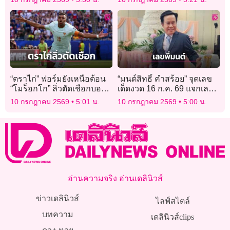
“ตราไก่” ฟอร์มยังเหนือต้อน
“มนต์สิทธิ์ คำสร้อย” จุดเลข
“โมร็อกโก” ลิ่วตัดเชือกบอล
เด็ดงวด 16 ก.ค. 69 แจกเลข
โลก
5 ชุด พร้อมเลขวันเกิด
10 กรกฎาคม 2569
5:01 น.
10 กรกฎาคม 2569
5:00 น.
“แพรวพราว”
อ่านความจริง อ่านเดลินิวส์
ข่าวเดลินิวส์
ไลฟ์สไตล์
บทความ
เดลินิวส์clips