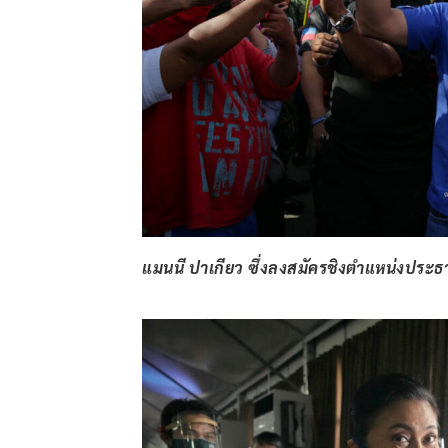
แมนนี ปาเกียว ซึ่งลงสมัครชิงตำแหน่งประธาน