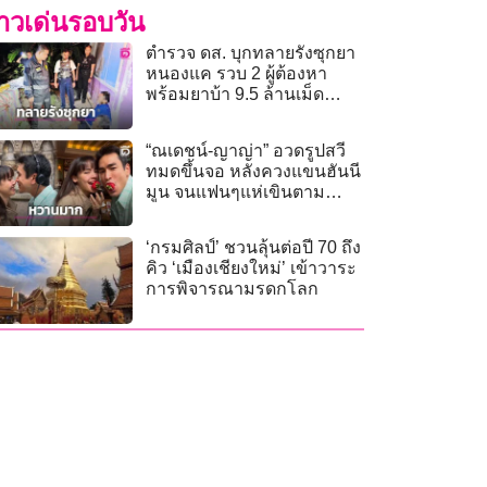
่าวเด่นรอบวัน
ตำรวจ ดส. บุกทลายรังซุกยา
หนองแค รวบ 2 ผู้ต้องหา
พร้อมยาบ้า 9.5 ล้านเม็ด
มูลค่า 500 ล้าน!
“ณเดชน์-ญาญ่า” อวดรูปสวี
ทมดขึ้นจอ หลังควงแขนฮันนี
มูน จนแฟนๆแห่เขินตาม
มากมาย
‘กรมศิลป์’ ชวนลุ้นต่อปี 70 ถึง
คิว ‘เมืองเชียงใหม่’ เข้าวาระ
การพิจารณามรดกโลก