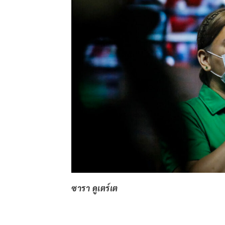
ซารา ดูเตร์เต