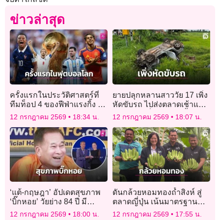
ข่าวล่าสุด
ครั้งแรกในประวัติศาสตร์ที่
ยายปลุกหลานสาววัย 17 เพิ่ง
ทีมท็อป 4 ของฟีฟ่าแรงกิ้ง อยู่
หัดขับรถ ไปส่งตลาดเช้าแหก
พร้อมหน้าในศึกฟุตบอลโลก
โค้งพลิกคว่ำเสียชีวิตทั้งคู่
12 กรกฎาคม 2569
18:34 น.
12 กรกฎาคม 2569
18:07 น.
รอบรองฯ
‘แต้-กฤษฎา’ อัปเดตสุขภาพ
ดันกล้วยหอมทองถ้ำสิงห์ สู่
‘บิ๊กหอย’ วัยย่าง 84 ปี มี
ตลาดญี่ปุ่น เน้นมาตรฐาน
ปัญหาการมอง แต่ยังติดตาม
คุณภาพ
12 กรกฎาคม 2569
18:00 น.
12 กรกฎาคม 2569
17:55 น.