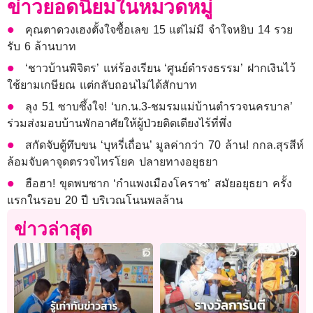
ข่าวยอดนิยมในหมวดหมู่
คุณตาดวงเฮงตั้งใจซื้อเลข 15 แต่ไม่มี จำใจหยิบ 14 รวย
รับ 6 ล้านบาท
‘ชาวบ้านพิจิตร’ แห่ร้องเรียน ‘ศูนย์ดำรงธรรม’ ฝากเงินไว้
ใช้ยามเกษียณ แต่กลับถอนไม่ได้สักบาท
ลุง 51 ซาบซึ้งใจ! ‘บก.น.3-ชมรมแม่บ้านตำรวจนครบาล’
ร่วมส่งมอบบ้านพักอาศัยให้ผู้ป่วยติดเตียงไร้ที่พึ่ง
สกัดจับตู้ทึบขน ‘บุหรี่เถื่อน’ มูลค่ากว่า 70 ล้าน! กกล.สุรสีห์
ล้อมจับคาจุดตรวจไทรโยค ปลายทางอยุธยา
ฮือฮา! ขุดพบซาก ‘กำแพงเมืองโคราช’ สมัยอยุธยา ครั้ง
แรกในรอบ 20 ปี บริเวณโนนพลล้าน
ข่าวล่าสุด