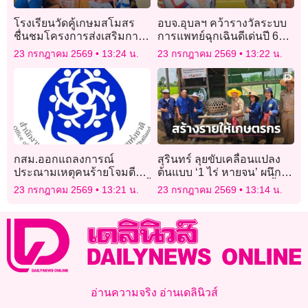
โรงเรียนวัดคู้เกษมสโมสร
อบจ.อุบลฯ คว้ารางวัลระบบ
ชื่นชมโครงการส่งเสริมการ
การแพทย์ฉุกเฉินดีเด่นปี 69
อ่านเดลินิวส์ ช่วยเปิดโลก
จาก สพฉ.
23 กรกฎาคม 2569
13:24 น.
23 กรกฎาคม 2569
13:22 น.
ทัศน์-สร้างทักษะรู้เท่าทัน
ข่าวสาร
กสม.ออกแถลงการณ์
สุรินทร์ ลุยขับเคลื่อนแปลง
ประณามเหตุคนร้ายโจมตีจุด
ต้นแบบ ‘1 ไร่ หายจน’ ผนึก
ตรวจบูเก๊ะซามี จ.นราธิวาส จี้
มูลนิธิปิดทองหลังพระฯ ตั้ง
23 กรกฎาคม 2569
13:21 น.
23 กรกฎาคม 2569
13:14 น.
เจ้าหน้าที่รัฐเร่งนำตัวผู้
เป้าสร้างรายได้แสนบาทต่อ
กระทำผิดมาลงโทษ
ไร่ต่อปี
อ่านความจริง อ่านเดลินิวส์