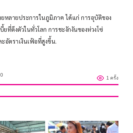
ยหลายประการในภูมิภาค ได้แก่ การอุบัติของ
้ยที่ตึงตัวในทั่วโลก การชะงักงันของห่วงโซ่
ตราเงินเฟ้อที่สูงขึ้น.
0
1 ครั้ง