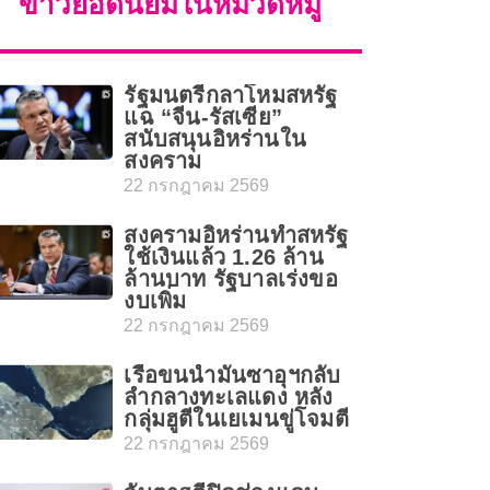
ข่าวยอดนิยมในหมวดหมู่
รัฐมนตรีกลาโหมสหรัฐ
แฉ “จีน-รัสเซีย”
สนับสนุนอิหร่านใน
สงคราม
22 กรกฎาคม 2569
สงครามอิหร่านทำสหรัฐ
ใช้เงินแล้ว 1.26 ล้าน
ล้านบาท รัฐบาลเร่งขอ
งบเพิ่ม
22 กรกฎาคม 2569
เรือขนน้ำมันซาอุฯกลับ
ลำกลางทะเลแดง หลัง
กลุ่มฮูตีในเยเมนขู่โจมตี
22 กรกฎาคม 2569