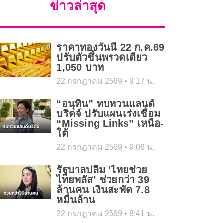
ข่าวล่าสุด
ราคาทองวันนี้ 22 ก.ค.69
ปรับตัวขึ้นพรวดเดียว
1,050 บาท
22 กรกฎาคม 2569
9:17 น.
“อนุทิน” ทบทวนแลนด์
บริดจ์ ปรับแผนเร่งเชื่อม
“Missing Links” เหนือ-
ใต้
22 กรกฎาคม 2569
9:06 น.
รัฐบาลปลื้ม ‘ไทยช่วย
ไทยพลัส’ ช่วยกว่า 39
ล้านคน เงินสะพัด 7.8
หมื่นล้าน
22 กรกฎาคม 2569
8:41 น.