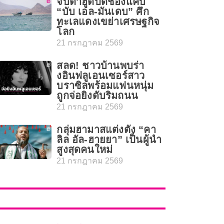
จับตาฮูตีปิดช่องแคบ
“บับ เอล-มันเดบ” ศึก
ทะเลแดงเขย่าเศรษฐกิจ
โลก
21 กรกฎาคม 2569
สลด! ชาวบ้านพบร่า
งอินฟลูเอนเซอร์สาว
บราซิลพร้อมแฟนหนุ่ม
ถูกจ่อยิงดับริมถนน
21 กรกฎาคม 2569
กลุ่มฮามาสแต่งตั้ง “คา
ลิล อัล-ฮายยา” เป็นผู้นำ
สูงสุดคนใหม่
21 กรกฎาคม 2569