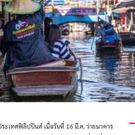
เทศฟิลิปปินส์ เมื่อวันที่ 16 มี.ค. ว่าธนาคาร