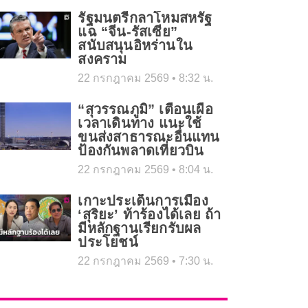
รัฐมนตรีกลาโหมสหรัฐ
แฉ “จีน-รัสเซีย”
สนับสนุนอิหร่านใน
สงคราม
22 กรกฎาคม 2569
8:32 น.
“สุวรรณภูมิ” เตือนเผื่อ
เวลาเดินทาง แนะใช้
ขนส่งสาธารณะอื่นแทน
ป้องกันพลาดเที่ยวบิน
22 กรกฎาคม 2569
8:04 น.
เกาะประเด็นการเมือง
‘สุริยะ’ ท้าร้องได้เลย ถ้า
มีหลักฐานเรียกรับผล
ประโยชน์
22 กรกฎาคม 2569
7:30 น.