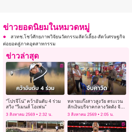
ข่าวยอดนิยมในหมวดหมู่
สวทช.โชว์ศักยภาพวิจัยนวัตกรรมสัตว์เลี้ยง-สัตว์เศรษฐกิจ
ต่อยอดสู่ภาคอุตสาหกรรม
ข่าวล่าสุด
“โปรจีโน่” คว้าอันดับ 4 ร่วม
ทลายแก๊งสาวสูงวัย ตระเวน
สวิง “วีเมนส์ โอเพ่น”
ลักเงินบริจาคกลางวัดดัง จับ
ได้ 1 อีก 2 หนีทัน
3 สิงหาคม 2569
2:32 น.
3 สิงหาคม 2569
2:05 น.