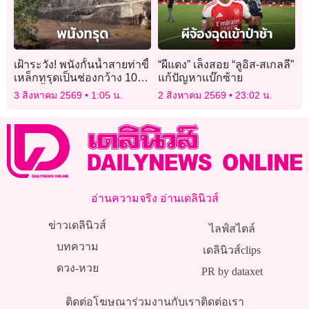
เฝ้าระวัง! พนังกั้นน้ำสายท่าขี้
“ผีแดง” เล็งสอย “ลูอิส-สเกลลี”
เหล็กทรุดเป็นช่องกว้าง 10
แก้ปัญหาแบ๊กซ้าย
เมตรน้ำป่าทะลักท่วม
3 สิงหาคม 2569
1:05 น.
2 สิงหาคม 2569
23:02 น.
อ่านความจริง อ่านเดลินิวส์
ข่าวเดลินิวส์
ไลฟ์สไตล์
บทความ
เดลินิวส์clips
ดวง-หวย
PR by dataxet
ติดต่อโฆษณา
ร่วมงานกับเรา
ติดต่อเรา