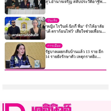
สว.อำนาจเจริญ สลับประวัติอาชีพ-
ตั้งผู้ช่วยฝากเลี้ยงข้ามสาย โยงบิ๊
กการเมืองดัง
บันเทิง
‘หญิง ไรวินท์-นิกกี้ พิ้ม’ ร่ำไห้อาลัย
’เต้ ดราก้อนไฟว์‘ เสียใจช่วยเพื่อนไม่
ได้ ยันทำใจเคารพการตัดสินใจ
การเมือง
รัฐบาลเผยกลับบ้านแล้ว 13 ราย อีก
14 รายยังรักษาตัว เหตุกราดยิง
รร.เทพศิรินทร์ นนทบุรี