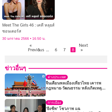
Meet The Girls 46 : เคที หลุยส์
ซอนเดอร์ส
30 มกราคม 2566
16:50 น.
«
Next
Previous
1
…
6
7
8
»
ข่าวอื่นๆ
ต่างประเทศ
จีนเตือนพลเมืองเที่ยวไทย เคารพ
กฎหมาย-วัฒนธรรม หลังเกิดเหตุ
วุ่นวายหลายกรณี
การเมือง
’ยิ่งชีพ’ โชวภาพ แฉ