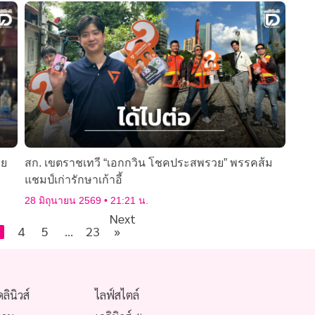
าย
สก. เขตราชเทวี “เอกกวิน โชคประสพรวย” พรรคส้ม
แชมป์เก่ารักษาเก้าอี้
28 มิถุนายน 2569
21:21 น.
Next
3
4
5
…
23
»
ดลินิวส์
ไลฟ์สไตล์