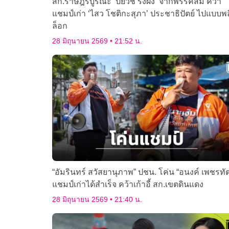
สก.ราษฎร์บูรณะ ‘ปิยวัช รังผึ้ง’ จากพรรคส้ม คว่ำ
แชมป์เก่า ‘ไสว โชติกะสุภา’ ประชาธิปัตย์ ไปแบบพ
ล็อก
28 มิถุนายน 2569
21:52 น.
“อัมรินทร์ สวัสยานุภาพ” ปชน. โค่น “อนงค์ เพชรทั
แชมป์เก่าได้สำเร็จ คว้าเก้าอี้ สก.เขตดินแดง
28 มิถุนายน 2569
21:40 น.