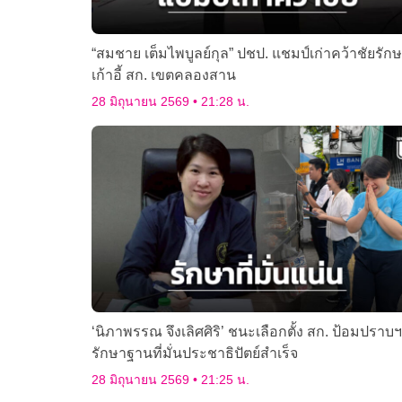
“สมชาย เต็มไพบูลย์กุล” ปชป. แชมป์เก่าคว้าชัยรัก
เก้าอี้ สก. เขตคลองสาน
28 มิถุนายน 2569
21:28 น.
‘นิภาพรรณ จึงเลิศศิริ’ ชนะเลือกตั้ง สก. ป้อมปราบฯ
รักษาฐานที่มั่นประชาธิปัตย์สำเร็จ
28 มิถุนายน 2569
21:25 น.