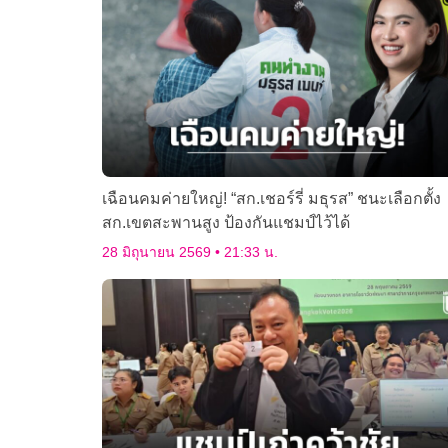
เฉือนคมค่ายใหญ่! “สก.เชอร์รี่ มธุรส” ชนะเลือกตั้ง
สก.เขตสะพานสูง ป้องกันแชมป์ไว้ได้
28 มิถุนายน 2569
21:33 น.