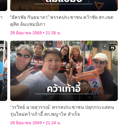
ษา
“อัครชัย กันธมาลา” พรรคประชาชน คว้าชัย สก.เขต
ดุสิต ล้มแชมป์เก่า
28 มิถุนายน 2569
21:26 น.
‘วรวิทย์ ฉายสุวรรณ์’ พรรคประชาชน ปลุกกระแสคน
รุ่นใหม่คว้าเก้าอี้ สก.พญาไท สำเร็จ
28 มิถุนายน 2569
21:24 น.