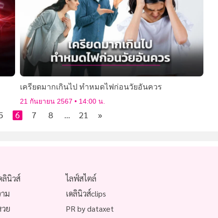
เครียดมากเกินไป ทำหมดไฟก่อนวัยอันควร
21 กันยายน 2567
14:00 น.
5
6
7
8
…
21
»
ดลินิวส์
ไลฟ์สไตล์
วาม
เดลินิวส์clips
หวย
PR by dataxet