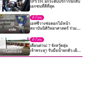
SPY191 ยกระดับบริการนักสืบ
เอกชนที่ดีที่สุด
ทั่วไทย
เอฟซีวางช่อดอกไม้หน้า
สถาบันนิติวิทยาศาสตร์ ร่วม
อาลัย ‘ฮลุน โซโล่’ ก่อน
ครอบครัวรับร่างกลับบ้านเกิด
ทั่วไทย
เตือนด่วน! 7 จังหวัดลุ่ม
เจ้าพระยา รับมือน้ำยกตัว-เฝ้า
ระวังริมน้ำใกล้ชิด