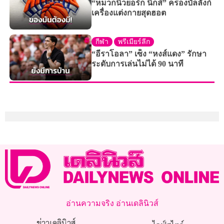
“หมวกนิวยอร์ก นิกส์” ครองบัลลังก์
เครื่องแต่งกายสุดฮอต
กีฬา
พรีเมียร์ลีก
“อีราโอลา” เซ็ง “หงส์แดง” รักษา
ระดับการเล่นไม่ได้ 90 นาที
อ่านความจริง อ่านเดลินิวส์
ข่าวเดลินิวส์