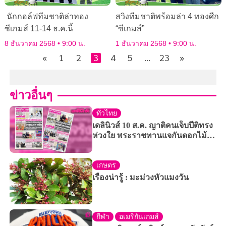
นักกอล์ฟทีมชาติล่าทอง
สวิงทีมชาติพร้อมล่า 4 ทองศีก
ซีเกมส์ 11-14 ธ.ค.นี้
“ซีเกมส์”
8 ธันวาคม 2568
9:00 น.
1 ธันวาคม 2568
9:00 น.
«
1
2
3
4
5
…
23
»
ข่าวอื่นๆ
ทั่วไทย
เดลินิวส์ 10 ส.ค. ญาติคนเจ็บปีติทรง
ห่วงใย พระราชทานแจกันดอกไม้
เหตุม.3 กราดยิง
เกษตร
เรื่องน่ารู้ : มะม่วงหัวแมงวัน
กีฬา
อเมริกันเกมส์