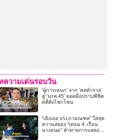
ทความเด่นรอบวัน
‘ผู้การเหนก’ จาก ‘พลตำรวจ’
สู่ ‘นรต.45’ ยอดมือปราบพิชิต
คดีดังโชกโชน
“เอิงเอย ประภามณฑล” ใส่สุด
ความสยอง “เทอม 4: เรือน
นางสนม” ท้าทายการแสดง-
จิตใจ