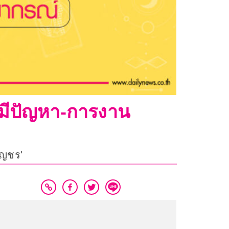
นมีปัญหา-การงาน
ัญชร'