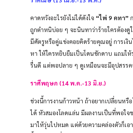
ราศีเมษ (13 เม.ย.-13 พ.ค.)
คาดหวังอะไรยังไม่ได้ดังใจ 
“ไพ่ 9 คทา”
 
ถูกตำหนิบ่อย ๆ จะนินทาว่าร้ายใครต้องดูให
มีศัตรูหรือคู่แข่งคอยคิดร้ายคุณอยู่ การเงิน
หา ให้ใครหยิบยืมเป็นโดนชักดาบ แถมให้ร
รื่นดี แต่พอปลาย ๆ ดูเหมือนจะมีอุปส
ราศีพฤษภ (14 พ.ค.-13 มิ.ย.)
ช่วงนี้การงานก้าวหน้า ถ้าอยากเปลี่ยนหรื
ได้ หัวสมองโลดแล่น มีผลงานเป็นที่พอใจของ
มาให้วุ่นไปหมด แต่ด้วยความคล่องตัวก็เอาต