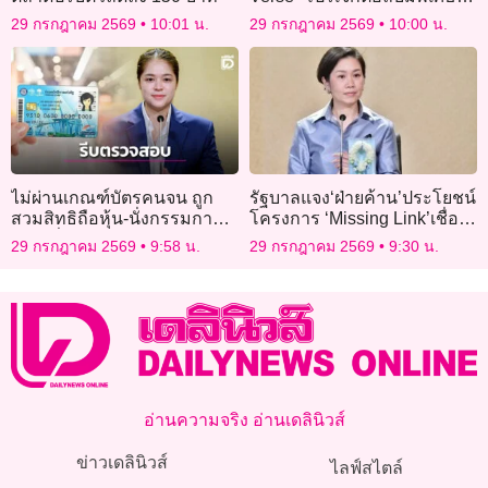
ชวนศิลปินรุ่นใหม่ตีความเพลง
29 กรกฎาคม 2569
10:01 น.
29 กรกฎาคม 2569
10:00 น.
ฮิตในตำนาน
ไม่ผ่านเกณฑ์บัตรคนจน ถูก
รัฐบาลแจง‘ฝ่ายค้าน’ประโยชน์
สวมสิทธิถือหุ้น-นั่งกรรมการ
โครงการ ‘Missing Link’เชื่อม
ให้รีบยื่นตรวจสอบ
รถไฟชุมพร–ท่าเรือ
29 กรกฎาคม 2569
9:58 น.
29 กรกฎาคม 2569
9:30 น.
อ่านความจริง อ่านเดลินิวส์
ข่าวเดลินิวส์
ไลฟ์สไตล์