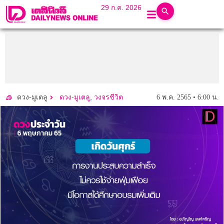
29 ก.ค. 2026
,
6 พ.ค. 2565 • 6:00 น.
ดวง-มูเตลู
ดวง-มูเตลู
วงจรชีวิต