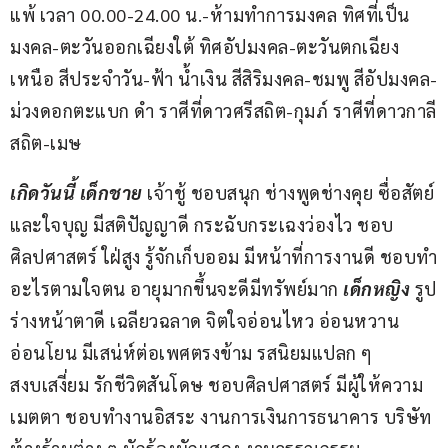
แพ้ เวลา 00.00-24.00 น.-ห้ามทำการมงคล ทิศที่เป็น
มงคล-ตะวันออกเฉียงใต้ ทิศอัปมงคล-ตะวันตกเฉียง
เหนือ สีประจำวัน-ฟ้า น้ำเงิน สีสิริมงคล-ชมพู สีอัปมงคล-
ม่วงดอกตะแบก ดำ ราศีที่ดาวศรีสถิต-กุมภ์ ราศีที่ดาวกาลี
สถิต-เมษ
เกิดวันนี้ เด็กชาย
 เจ้าชู้ ชอบสนุก ช่างพูดช่างคุย ซื่อสัตย์
และใจบุญ มีสติปัญญาดี กระฉับกระเฉงว่องไว ชอบ
ศิลปศาสตร์ ใฝ่สูง รู้จักเก็บออม มีหน้าที่การงานดี ชอบทำ
อะไรตามใจตน อายุมากขึ้นจะดีมีทรัพย์มาก 
เด็กหญิง
 รูป
ร่างหน้าตาดี เฉลียวฉลาด จิตใจอ่อนไหว อ่อนหวาน 
อ่อนโยน มีเสน่ห์ต่อเพศตรงข้าม รสนิยมแปลก ๆ 
สงบเสงี่ยม รักชีวิตสันโดษ ชอบศิลปศาสตร์ มีผู้ให้ความ
เมตตา ชอบทำงานอิสระ งานการเงินการธนาคาร บริษัท