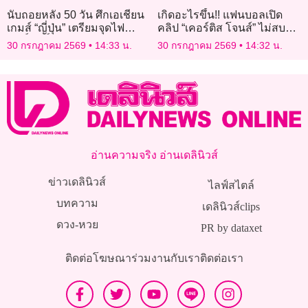
นับถอยหลัง 50 วัน ศึกเอเชียน
เกิดอะไรขึ้น!! แฟนบอลเปิด
เกมส์ “ญี่ปุ่น” เตรียมจุดไฟ
คลิป “เคอร์ติส โจนส์” ไม่สบ
ศักดิ์สิทธิ์ “กกท.” ส่งทีมศึกษา
อารมณ์ บ่นยับกับ “โซโบซไล”
30 กรกฎาคม 2569
14:33 น.
30 กรกฎาคม 2569
14:32 น.
มาตรฐานการจัด T SPORTS
7 ผนึกพันธมิตรยิงสด
อ่านความจริง อ่านเดลินิวส์
ข่าวเดลินิวส์
ไลฟ์สไตล์
บทความ
เดลินิวส์clips
ดวง-หวย
PR by dataxet
ติดต่อโฆษณา
ร่วมงานกับเรา
ติดต่อเรา