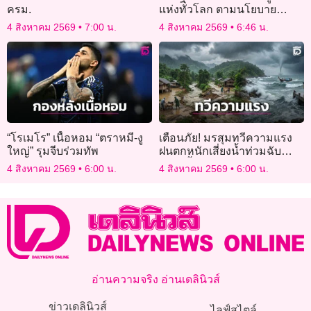
ครม.
แห่งทั่วโลก ตามนโยบาย
“อเมริกาต้องมาก่อน”
4 สิงหาคม 2569
7:00 น.
4 สิงหาคม 2569
6:46 น.
“โรเมโร” เนื้อหอม “ตราหมี-งู
เตือนภัย! มรสุมทวีความแรง
ใหญ่” รุมจีบร่วมทัพ
ฝนตกหนักเสี่ยงน้ำท่วมฉับ
พลัน-น้ำป่าหลาก
4 สิงหาคม 2569
6:00 น.
4 สิงหาคม 2569
6:00 น.
อ่านความจริง อ่านเดลินิวส์
ข่าวเดลินิวส์
ไลฟ์สไตล์