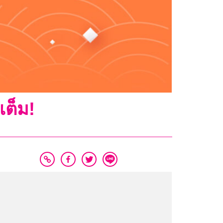
เต็ม!