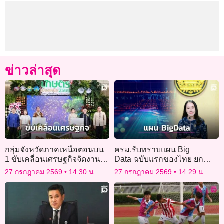
ข่าวล่าสุด
กลุ่มจังหวัดภาคเหนือตอนบน
ครม.รับทราบแผน Big
1 ขับเคลื่อนเศรษฐกิจจัดงาน
Data ฉบับแรกของไทย ยก
“เกษตรเมืองเหนือ 2569”
ระดับเอไอ-บริการภาครัฐ
27 กรกฎาคม 2569
14:30 น.
27 กรกฎาคม 2569
14:29 น.