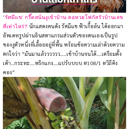
‘
รัศมีแข’ กรี๊ดสนั่นงูเข้าบ้าน คอหวยโฟกัสรัวบ้านเลข
นักแสดงคนดัง รัศมีแข ฟ้าเกื้อล้น ได้ออกมา
ที่เท่าไหร่? 
อัพเดทรูปผ่านอินสตาแกรมส่วนตัวของตนเองเป็นรูป
ของงูตัวหนึ่งที่เลื้อยอยู่ที่พื้น พร้อมข้อความเล่าด้วยความ
ตกใจว่า “มันมาแล้วววววว…..เข้าบ้านจนได้….เตรียมตั้ง
เต้า…กระทะ….พริกแกง….แปร้บบบบ #108/1 #วิถีคิง
คอง”