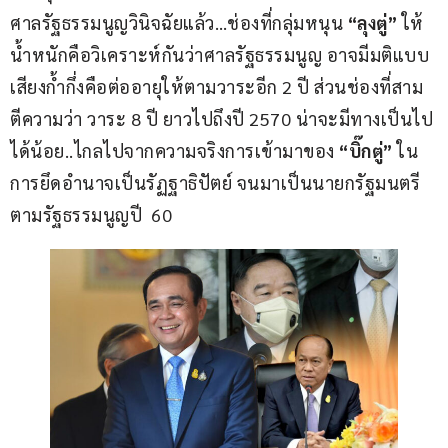
ศาลรัฐธรรมนูญวินิจฉัยแล้ว…ช่องที่กลุ่มหนุน 
“ลุงตู่”
 ให้
น้ำหนักคือวิเคราะห์กันว่าศาลรัฐธรรมนูญ อาจมีมติแบบ
เสียงก้ำกึ่งคือต่ออายุให้ตามวาระอีก 2 ปี ส่วนช่องที่สาม
ตีความว่า วาระ 8 ปี ยาวไปถึงปี 2570 น่าจะมีทางเป็นไป
ได้น้อย..ไกลไปจากความจริงการเข้ามาของ 
“บิ๊กตู่”
 ใน
การยึดอำนาจเป็นรัฏฐาธิปัตย์ จนมาเป็นนายกรัฐมนตรี
ตามรัฐธรรมนูญปี  60