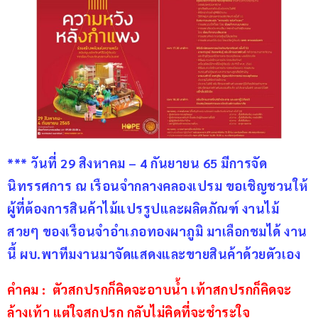
*** วันที่ 29 สิงหาคม – 4 กันยายน 65 มีการจัด
นิทรรศการ ณ เรือนจำกลางคลองเปรม ขอเชิญชวนให้
ผู้ที่ต้องการสินค้าไม้แปรรูปและผลิตภัณฑ์ งานไม้
สวยๆ ของเรือนจำอำเภอทองผาภูมิ มาเลือกชมได้ งาน
นี้ ผบ.พาทีมงานมาจัดแสดงและขายสินค้าด้วยตัวเอง
คำคม :  ตัวสกปรกก็คิดจะอาบน้ำ เท้าสกปรกก็คิดจะ
ล้างเท้า แต่ใจสกปรก กลับไม่คิดที่จะชำระใจ