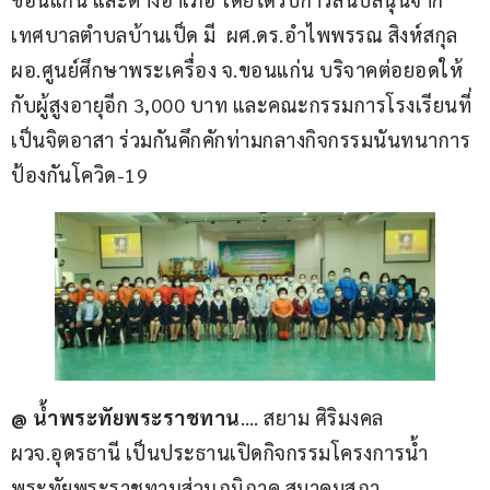
เทศบาลตำบลบ้านเป็ด มี  ผศ.ดร.อำไพพรรณ สิงห์สกุล 
ผอ.ศูนย์ศึกษาพระเครื่อง จ.ขอนแก่น บริจาคต่อยอดให้
กับผู้สูงอายุอีก 3,000 บาท และคณะกรรมการโรงเรียนที่
เป็นจิตอาสา ร่วมกันคึกคักท่ามกลางกิจกรรมนันทนาการ
ป้องกันโควิด-19
@ น้ำพระทัยพระราชทาน
…. สยาม ศิริมงคล 
ผวจ.อุดรธานี เป็นประธานเปิดกิจกรรมโครงการน้ำ
พระทัยพระราชทานส่วนภูมิภาค สมาคมสภา