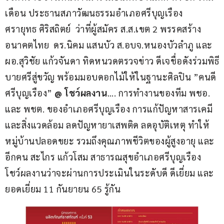
เดือน ประธานสภาวัฒนธรรมอำเภอศรีบุญเรือง  
ศรายุทธ ศิริสถิตย์  ว่าที่ผู้สมัคร ส.ส.เขต 2 พรรคสร้าง
อนาคตไทย  ดร.นิคม แสนบัว ส.อบจ.หนองบัวลำภู และ 
ผอ.สุวิชัย แก้วจันดา ทิดหนวดตรวจข่าว ดีเจชื่อดังร่วมพิธี
บายศรีสู่ขวัญ พร้อมมอบดอกไม้ให้ในฐานะศิลปิน ”คนดี 
ศรีบุญเรือง” 
@ โชว์ผลงาน
…. การทำงานของทีม พชอ. 
และ พชต. ของอำเภอศรีบุญเรือง การแก้ปัญหาสารเคมี
และสิ่งแวดล้อม ลดปัญหายาเสพติด ลดอุบัติเหตุ ทำให้
หมู่บ้านปลอดขยะ รวมถึงคุณภาพชีวิตของผู้สูงอายุ และ
อีกคน สะไกร แก้วโสม สาธารณสุขอำเภอศรีบุญเรือง  
โชว์ผลงานว่าจะผ่านการประเมินในระดับดี ดีเยี่ยม และ
ยอดเยี่ยม 11 กันยายน 65 รู้กัน