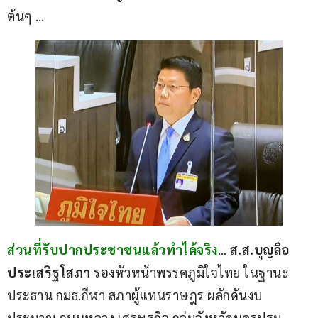
ต้นๆ …
ส่วนที่รับปากประชาชนแล้วทำได้จริง
…
 ส.ส.บุญลือ 
ประเสริฐโสภา
 รองหัวหน้าพรรคภูมิใจไทย ในฐานะ
ประธาน กมธ.กีฬา สภาผู้แทนราษฎร ผลักดันงบ
ประมาณ ถนนหลวง เศรษฐกิจ กลุ่มจังหวัดนครปฐม-