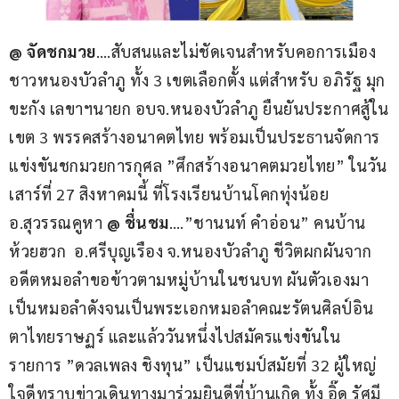
@ จัดชกมวย
….สับสนและไม่ชัดเจนสำหรับคอการเมือง
ชาวหนองบัวลำภู ทั้ง 3 เขตเลือกตั้ง แต่สำหรับ อภิรัฐ มุก
ขะกัง เลขาฯนายก อบจ.หนองบัวลำภู ยืนยันประกาศสู้ใน
เขต 3 พรรคสร้างอนาคตไทย พร้อมเป็นประธานจัดการ
แข่งขันชกมวยการกุศล ”ศึกสร้างอนาคตมวยไทย” ในวัน
เสาร์ที่ 27 สิงหาคมนี้ ที่โรงเรียนบ้านโคกทุ่งน้อย 
อ.สุวรรณคูหา 
@ ชื่นชม
….”ชานนท์ คำอ่อน” คนบ้าน
ห้วยฮวก  อ.ศรีบุญเรือง จ.หนองบัวลำภู ชีวิตผกผันจาก
อดีตหมอลำขอข้าวตามหมู่บ้านในชนบท ผันตัวเองมา
เป็นหมอลำดังจนเป็นพระเอกหมอลำคณะรัตนศิลป์อิน
ตาไทยราษฏร์ และแล้ววันหนึ่งไปสมัครแข่งขันใน
รายการ ”ดวลเพลง ชิงทุน” เป็นแชมป์สมัยที่ 32 ผู้ใหญ่
ใจดีทราบข่าวเดินทางมาร่วมยินดีที่บ้านเกิด ทั้ง อิ๊ด รัศมี