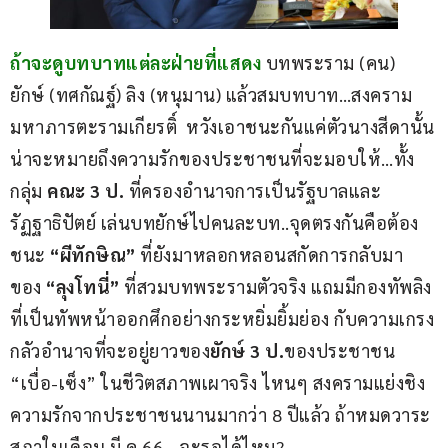
ถ้าจะดูบทบาทแต่ละฝ่ายที่แสดง
 บทพระราม (คน) 
ยักษ์ (ทศกัณฐ์) ลิง (หนุมาน) แล้วสมบทบาท…สงคราม
มหาภารตะรามเกียรติ์  หวังเอาชนะกันแค่ตัวนางสีดานั้น
น่าจะหมายถึงความรักของประชาชนที่จะมอบให้…ทั้ง
กลุ่ม 
คณะ 3 ป.
 ที่ครองอำนาจการเป็นรัฐบาลและ
รัฏฐาธิปัตย์ เล่นบทยักษ์ไปคนละบท..จุดตรงกันคือต้อง
ชนะ 
“ผีทักษิณ” 
ที่ยังมาหลอกหลอนสกัดการกลับมา
ของ 
“ลุงโทนี่”
 ที่สวมบทพระรามตัวจริง แถมมีกองทัพลิง
ที่เป็นทัพหน้าออกศึกอย่างกระหยิ่มยิ้มย่อง กับความเกรง
กลัวอำนาจที่จะอยู่ยาวของ
ยักษ์ 3 ป.
ของประชาชน 
“เบื่อ-เซ็ง” ในชีวิตสภาพเผาจริง ไหนๆ สงครามแย่งชิง
ความรักจากประชาชนนานมากว่า 8 ปีแล้ว ถ้าหมดวาระ
สภาในเดือน มี.ค.66 …จะรอได้ไหม?