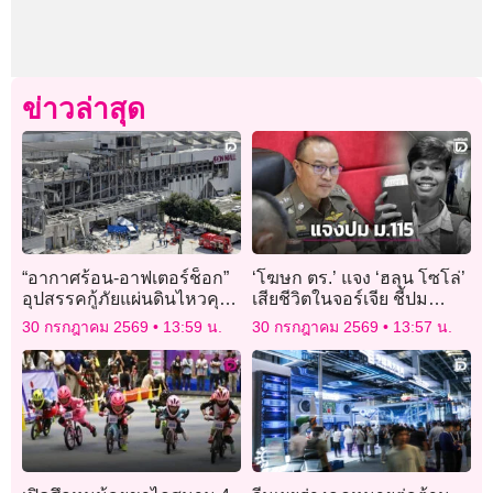
ข่าวล่าสุด
“อากาศร้อน-อาฟเตอร์ช็อก”
‘โฆษก ตร.’ แจง ‘ฮลุน โซโล่’
อุปสรรคกู้ภัยแผ่นดินไหวคุมา
เสียชีวิตในจอร์เจีย ชี้ปม
โมโตะ ผู้เสียชีวิตพุ่ง 30 ราย
ม.115 ยังไม่ใช่ข้อสรุป
30 กรกฎาคม 2569
13:59 น.
30 กรกฎาคม 2569
13:57 น.