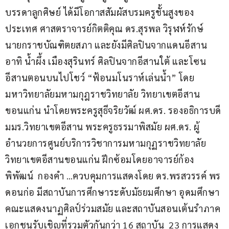
บรรดาลูกศิษย์ ได้มีโอกาสสัมผัสบรมครูชั้นสูงของ
ประเทศ ศาสตราจารย์กิตติคุณ ดร.สุรพล วิรุฬห์รักษ์ 
นายกราชบัณฑิตยสภา และยังมีศิลปินจากแดนอีสาน 
อาทิ น้ำผึ้ง เมืองสุรินทร์ ศิลปินจากอีสานใต้ และโซน
อีสานตอนบนไปโชว์ “ฟ้อนมโนราห์เล่นน้ำ” โดย
มหาวิทยาลัยมหามกุฎราชวิทยาลัย วิทยาเขตอีสาน
ขอนแก่น นำโดยพระครูสุธีจริยวัฒ์ ผศ.ดร. รองอธิการบดี 
มมร.วิทยาเขตอีสาน พระครูธรรมาพิสมัย ผศ.ดร. ผู้
อำนวยการศูนย์บริการวิชาการมหามกุฏราชวิทยาลัย
วิทยาเขตอีสานขอนแก่น ฝึกซ้อมโดยอาจารย์ก้อง
พิพัฒน์  กองคำ …ควบคุมการแสดงโดย ดร.พรสวรรค์ พร
ดอนก่อ มีสถาบันการศึกษาระดับมัธยมศึกษา อุดมศึกษา 
คณะแสดงนาฏศิลป์ร่วมสมัย และสถาบันสอนเต้นรำภาค
เอกชนรับเชิญที่รวมตัวกันกว่า 16 สถาบัน  23 การแสดง 