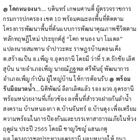
@ โคกหนองนา
…. บดินทร์ เกษมศานติ์ ผู้ตรวจราชการ
กรมการปกครอง เขต 10 พร้อมคณะลงพื้นที่ติดตาม
โครงการพัฒนาพื้นที่ต้นแบบการพัฒนาคุณภาพชีวิตตาม
หลักทฤษฎีใหม่ ประยุกต์สู่ “โคก หนอง นา โมเดล”  
แปลงนายสมพาน จำปาวะตะ ราษฎรบ้านดอนเค็ง 
ต.สร้างแป้น อ.เพ็ญ จ.อุดรธานี โดยมี ว่าที่ ร.ต.รักชัย เลิศ
สุบิน นายอำเภอเพ็ญ นายณัฏฐพล ศรีพันธุ์ พัฒนาการ
อำเภอเพ็ญ กำนัน ผู้ใหญ่บ้าน ให้การต้อนรับ 
@ พร้อม
รับมือมวลน้ำ
….นิติพัฒน์ ลีลาเลิศแล้ว รอง ผวจ.อุดรธานี 
พร้อมหน่วยงานที่เกี่ยวข้อง ลงพื้นที่สำรวจฝายกันลำน้ำ
สงคราม บ้านหนองกา ต.บ้านจันทร์ อ.บ้านดุง เพื่อเตรียม
ความพร้อมในการป้องกันและบรรเทาสาธารณภัยในห้วง
ฤดูฝน ประปี 2565 โดยมี ชาญวิชญ์ แฮนเกตุ 
ผอ.โครงการชลประทานอุดรธานี มอบหมายให้ ธนา 