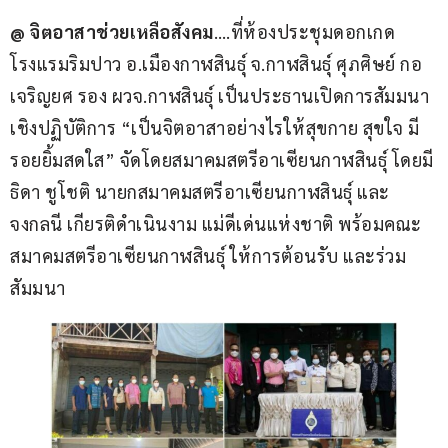
@ จิตอาสาช่วยเหลือสังคม
….ที่ห้องประชุมดอกเกด 
โรงแรมริมปาว อ.เมืองกาฬสินธุ์ จ.กาฬสินธุ์ ศุภศิษย์ กอ
เจริญยศ รอง ผวจ.กาฬสินธุ์ เป็นประธานเปิดการสัมมนา
เชิงปฏิบัติการ “เป็นจิตอาสาอย่างไรให้สุขกาย สุขใจ มี
รอยยิ้มสดใส” จัดโดยสมาคมสตรีอาเซียนกาฬสินธุ์ โดยมี 
ธิดา ชูโชติ นายกสมาคมสตรีอาเซียนกาฬสินธุ์ และ 
จงกลนี เกียรติดำเนินงาม แม่ดีเด่นแห่งชาติ พร้อมคณะ
สมาคมสตรีอาเซียนกาฬสินธุ์ ให้การต้อนรับ และร่วม
สัมมนา