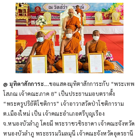
@ มุทิตาสักการะ
….ขอแสดงมุทิตาสักการะกับ “พระเทพ
โสภณ เจ้าคณะภาค 8” เป็นประธานมอบตราตั้ง 
“พระครูปริยัติโชติการ” เจ้าอาวาสวัดป่าโชติการาม 
ต.เมืองใหม่ เป็น เจ้าคณะอำเภอศรีบุญเรือง 
จ.หนองบัวลำภู โดยมี พระราชวชิรธาดา เจ้าคณะจังหวัด
หนองบัวลำภู พระธรรมวิมลมุนี เจ้าคณะจังหวัดอุดรธานี 