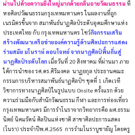
ผ่านไปด้วยความยิ่งใหญ่มากด้วยกลิ่นอายวัฒนธรรม
 ที่
หอศิลปวัฒนธรรมกรุงเทพมหานคร ในผลงานที่ถูก
เนรมิตรขึ้นจาก สมาพันธ์นาฏศิลป์ระดับอุดมศึกษาแห่ง
ประเทศไทย กับ กรุงเทพมหานคร โชว์
กิจกรรมเสริม
สร้างพัฒนาเครือข่ายองค์ความรู้ด้านศิลปะการแสดง
ร่วมสมัย มโนราห์ ตอบโจทย์ จากนาฏศิลป์พื้นถิ่นสู่
นาฏศิลป์ระดับโลก
 เมื่อวันที่ 20 สิงหาคม ที่ผ่านมา ภาย
ใต้การนำของ รศ.ดร.ศิริมงคล  นาฏยกุล ประธานคณะ
กรรมการบริหารสมาพันธ์นาฏศิลป์ฯ ชุดที่ 1 เกิดเวที
วิชาการทางนาฏศิลป์ในรูปแบบ Onsite ครั้งแรก ด้วย
ความร่วมมือกับสำนักวัฒนธรรม กีฬา และการท่องเที่ยว
กรุงเทพมหานคร มีการรำโนราจากวิทยากรคือ ผศ.ธรรม
นิตย์ นิคมรัตน์ ศิลปินแห่งชาติ สาขาศิลปะการแสดง 
(โนรา) ประจำปีพ.ศ.2565  การรำมโนราบูชายัญ โดยครู