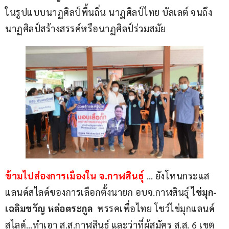
ในรูปแบบนาฏศิลป์พื้นถิ่น นาฏศิลป์ไทย บัลเลต์ จนถึง
นาฏศิลป์สร้างสรรค์หรือนาฏศิลป์ร่วมสมัย
ข้ามไปส่องการเมืองใน จ.กาฬสินธุ์
 … ยังโหนกระแส
แลนด์สไลด์ของการเลือกตั้งนายก อบจ.กาฬสินธุ์ 
ไข่มุก-
เฉลิมขวัญ หล่อตระกูล 
 พรรคเพื่อไทย โชว์ไข่มุกแลนด์
สไลด์…ทำเอา ส.ส.กาฬสินธ์ุ และว่าที่ผู้สมัคร ส.ส. 6 เขต 