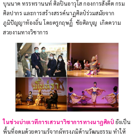
บุนนาค ทรรทรานนท์ ศิลปินอาวุโส กองการสังคีต กรม
ศิลปากร และการสร้างสรรค์นาฏศิลป์ร่วมสมัยจาก
ภูมิปัญญาท้องถิ่น โดยครูกฤษฏิ์  ชัยศิลบุญ  เกิดความ
สวยงามทางวิชาการ
ในช่วงบ่ายเวทีการเสวนาวิชาการทางนาฏศิลป์
 ยังเป็น
พื้นที่อุดมด้วยความรู้จากผู้ทรงภูมิด้านวัฒนธรรม ทำให้