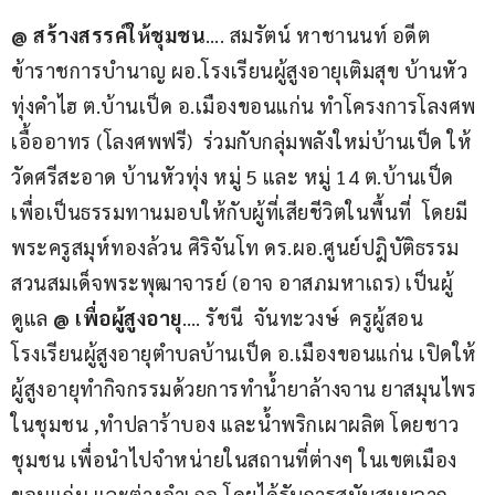
@ สร้างสรรค์ให้ชุมชน
…. สมรัตน์ หาชานนท์ อดีต
ข้าราชการบำนาญ ผอ.โรงเรียนผู้สูงอายุเติมสุข บ้านหัว
ทุ่งคำไฮ ต.บ้านเป็ด อ.เมืองขอนแก่น ทำโครงการโลงศพ
เอื้ออาทร (โลงศพฟรี)  ร่วมกับกลุ่มพลังใหม่บ้านเป็ด ให้
วัดศรีสะอาด บ้านหัวทุ่ง หมู่ 5 และ หมู่ 14 ต.บ้านเป็ด  
เพื่อเป็นธรรมทานมอบให้กับผู้ที่เสียชีวิตในพื้นที่  โดยมี
พระครูสมุห์ทองล้วน ศิริจันโท ดร.ผอ.ศูนย์ปฎิบัติธรรม
สวนสมเด็จพระพุฒาจารย์ (อาจ อาสภมหาเถร) เป็นผู้
ดูแล 
@ เพื่อผู้สูงอายุ
…. รัชนี  จันทะวงษ์  ครูผู้สอน
โรงเรียนผู้สูงอายุตำบลบ้านเป็ด อ.เมืองขอนแก่น เปิดให้
ผู้สูงอายุทำกิจกรรมด้วยการทำน้ำยาล้างจาน ยาสมุนไพร
ในชุมชน ,ทำปลาร้าบอง และน้ำพริกเผาผลิต โดยชาว
ชุมชน เพื่อนำไปจำหน่ายในสถานที่ต่างๆ ในเขตเมือง
ขอนแก่น และต่างอำเภอ โดยได้รับการสนับสนุนจาก