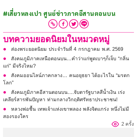
#เสี่ยวหลงเปา ศูนย์ข่าวภาคอีสานตอนบน
บทความยอดนิยมในหมวดหมู่
ส่องพระยอดนิยม ประจำวันที่ 4 กรกฎาคม พ.ศ. 2569
สังคมภูมิภาคเหนือตอนบน…คำว่าแก่พูดเบาๆก็เจ็บ “กลิ่น
แก่” มีจริงไหม?
สังคมออนไลน์ภาคกลาง… คนอยุธยา ได้อะไรใน “มรดก
โลก”
สังคมภูมิภาคอีสานตอนบน….จับตารัฐบาลสีน้ำเงิน เร่ง
เคลียร์สารพันปัญหา ท่ามกลางวิกฤติศรัทธาประชาชน!
หลวงพ่อชื้น เทพเจ้าแห่งเขาพลอง พลังจิตแกร่ง หนึ่งไม่มี
สองรองใคร
2 ครั้ง