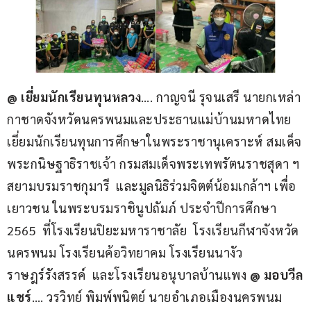
@ เยี่ยมนักเรียนทุนหลวง
…. กาญจนี รุจนเสรี นายกเหล่า
กาชาดจังหวัดนครพนมและประธานแม่บ้านมหาดไทย 
เยี่ยมนักเรียนทุนการศึกษาในพระราชานุเคราะห์ สมเด็จ
พระกนิษฐาธิราชเจ้า กรมสมเด็จพระเทพรัตนราชสุดา ฯ 
สยามบรมราชกุมารี  และมูลนิธิร่วมจิตต์น้อมเกล้าฯ เพื่อ
เยาวชน ในพระบรมราชินูปถัมภ์ ประจำปีการศึกษา 
2565  ที่โรงเรียนปิยะมหาราชาลัย  โรงเรียนกีฬาจังหวัด
นครพนม โรงเรียนค้อวิทยาคม โรงเรียนนางัว
ราษฎร์รังสรรค์  และโรงเรียนอนุบาลบ้านแพง 
@ มอบวีล
แชร์
…. วรวิทย์ พิมพ์พนิตย์ นายอำเภอเมืองนครพนม 