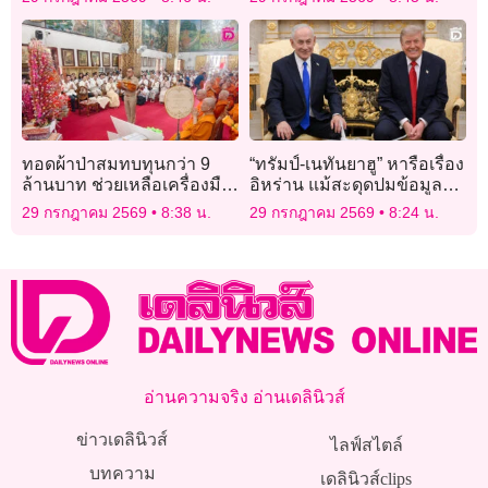
ทอดผ้าป่าสมทบทุนกว่า 9
“ทรัมป์-เนทันยาฮู” หารือเรื่อง
ล้านบาท ช่วยเหลือเครื่องมือ
อิหร่าน แม้สะดุดปมข้อมูล
แพทย์ ‘โรงพยาบาลลำพูน’
หลุดก่อนพบกัน
29 กรกฎาคม 2569
8:38 น.
29 กรกฎาคม 2569
8:24 น.
อ่านความจริง อ่านเดลินิวส์
ข่าวเดลินิวส์
ไลฟ์สไตล์
บทความ
เดลินิวส์clips