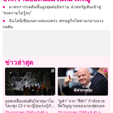
มาตรการกดดันขั้นสูงสุดต่ออิหร่าน นำสหรัฐเดินเข้าสู่
“สงครามไม่รู้จบ”
อินโดนีเซียบนทางสองแพร่ง เศรษฐกิจโตท่ามกลางแรง
กดดัน
ข่าวล่าสุด
ยอดเหยื่อแผ่นดินไหวคุมาโม
“ยูฟ่า” จวก “ฟีฟ่า” กำลังขาย
โตะพุ่ง 13 ราย ญี่ปุ่นเร่งกู้ภัย
จิตวิญญาณของเกมฟุตบอล
ช่วยผู้ติดใต้ซากอาคาร
29 กรกฎาคม 2569
8:46 น.
29 กรกฎาคม 2569
8:45 น.