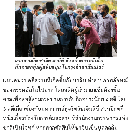
นายอาหมัด ซาฮิด ฮามิดี หัวหน้าพรรคอัมโน
ทักทายกลุ่มผู้สนับสนุน ในกรุงกัวลาลัมเปอร์
แน่นอนว่า คดีความที่เกิดขึ้นกับนาจิบ ทำลายภาพลักษณ์
ของพรรคอัมโนไปมาก โดยอดีตผู้นำมาเลเซียต้องขึ้น
ศาลเพื่อต่อสู้ตามกระบวนการกับอีกอย่างน้อย 4 คดี โดย 
3 คดีเกี่ยวข้องกับมหากาพย์ทุจริตวันเอ็มดีบี ส่วนอีกคดี
หนึ่งเกี่ยวข้องกับการล้มละลาย ที่สำนักงานสรรพากรแห่ง
ชาติเป็นโจทก์ หากศาลตัดสินให้นาจิบเป็นบุคคลล้ม