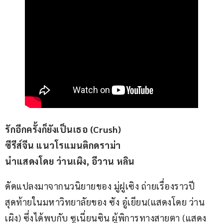
รักอีกครั้งก็ยังเป็นเธอ (Crush)
ซีรีส์จีน แนวโรแมนติกดราม่า
นำแสดงโดย ว่านเผิง, อีวาน หลิน
ดัดแปลงมาจากนวนิยายของ มู่ฝูเซิง ถ่ายเรื่องราวปี
สุดท้ายในมหาวิทยาลัยของ ซัง อู๋เยียน(แสดงโดย ว่าน
เผิง) ซึ่งได้พบกับ ซูเนี่ยนซิน ผู้พิการทางสายตา (แสดง