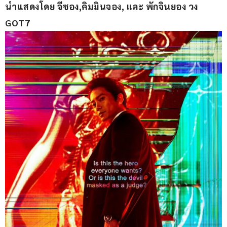
นำแสดงโดย จีซอง,คิมมินจอง, และ พักจินยอง วง 
GOT7