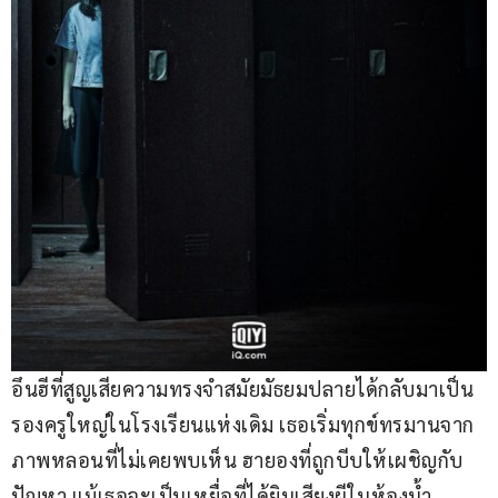
อึนฮีที่สูญเสียความทรงจำสมัยมัธยมปลายได้กลับมาเป็น
รองครูใหญ่ในโรงเรียนแห่งเดิม เธอเริ่มทุกข์ทรมานจาก
ภาพหลอนที่ไม่เคยพบเห็น ฮายองที่ถูกบีบให้เผชิญกับ
ปัญหา แม้เธอจะเป็นเหยื่อที่ได้ยินเสียงผีในห้องน้ำ