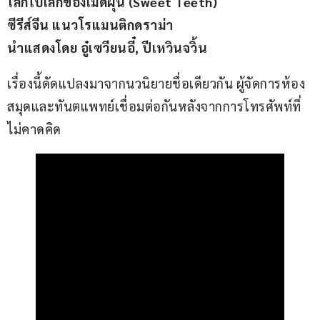
โลกใบเล็กของเม็ดฝุ่น (Sweet Teeth)
ซีรีส์จีน แนวโรแมนติกดราม่า
นำแสดงโดย อู๋เซวียนอี๋, ปีเหวินจวิ้น
เรื่องนี้ดัดแปลงมาจากนวนิยายชื่อเดียวกัน ผู้จัดการห้อง
สมุดและทันตแพทย์เชื่อมต่อกันหลังจากการโทรศัพท์ที่
ไม่คาดคิด