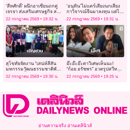
‘สีหศักดิ์’ ผนึกอาเซียนถกคู่
‘อนุทิน’ไม่แคร์เสียงนกเสียง
เจรจา ส่งเสริมเศรษฐกิจ สกัด
กาวิจารณ์จีนมาลงทุน แต่ไม่
อาชญากรรมข้ามชาติ
ทรานเฟอร์เทคโนโลยีไทย
22 กรกฎาคม 2569
19:32 น.
22 กรกฎาคม 2569
19:31 น.
สุโขทัยจัดงาน “เสน่ห์สีสัน
อ๊ะอ๊ะอ๊ะตาวิเศษเห็นนะ!
มหกรรมวัฒนธรรมชาติพันธุ์
“ก้อย อรัชพร” อวดรูปสวีท
7–9 ส.ค.นี้
“ทิม พิธา” แถมสวมแหวนที่
22 กรกฎาคม 2569
19:30 น.
22 กรกฎาคม 2569
19:25 น.
นิ้วนางข้างซ้าย!
อ่านความจริง อ่านเดลินิวส์