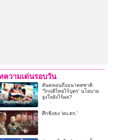
ทความเด่นรอบวัน
สั่นคลอนถึงอนาคตชาติ
‘วิกฤติไทยไร้บุตร’ นโยบาย
จูงใจยังไร้ผล?
ศึกชิงธง ‘ผบ.ตร.’