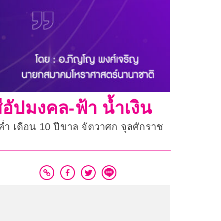
ีอัปมงคล-ฟ้า น้ำเงิน
ค่ำ เดือน 10 ปีขาล จัตวาศก จุลศักราช