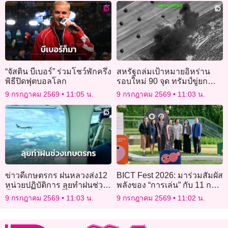
“จัสติน บีเบอร์” ร่วมโชว์พักครึ่ง
สหรัฐถล่มเป้าหมายอิหร่าน
พิธีปิดฟุตบอลโลก
รอบใหม่ 90 จุด ทรัมป์ขู่ยก
ระดับถ้าเรือในฮอร์มุซถูก
9 กรกฎาคม 2569
11:05 น.
9 กรกฎาคม 2569
11:03 น.
โจมตีอีก
ข่าวดีเกษตรกร ฝนหลวงส่ง12
BICT Fest 2026: มาร่วมสัมผัส
หน่วยปฏิบัติการ ลุยทำฝนช่วย
พลังของ “การเล่น” กับ 11 การ
พื้นที่เกษตร เติมน้ำในอ่างเก็บ
แสดง จากศิลปินไทยและ
9 กรกฎาคม 2569
11:03 น.
9 กรกฎาคม 2569
11:02 น.
น้ำ
นานาชาติ รวม 9 ประเทศ