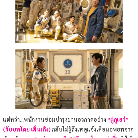
แต่ทว่า…พนักงานซ่อมบำรุงยานอวกาศอย่าง 
“ตู๋กูเยว่” 
(รับบทโดย เสิ่นเถิง) 
กลับไม่รู้ถึงเหตุแจ้งเตือนอพยพจาก