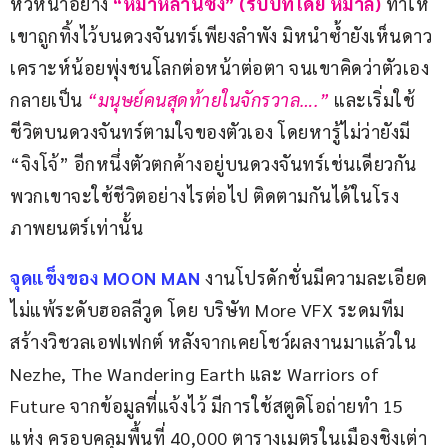
หัวหน้าอย่าง
 “หม่าหลานซิง” (รับบทโดย หม่าลี่) 
ทำให้
เขาถูกทิ้งไว้บนดวงจันทร์เพียงลำพัง มิหนำซ้ำยังเห็นดาว
เคราะห์น้อยพุ่งชนโลกต่อหน้าต่อตา จนเขาคิดว่าตัวเอง
กลายเป็น 
“มนุษย์คนสุดท้ายในจักรวาล….” 
และเริ่มใช้
ชีวิตบนดวงจันทร์ตามใจของตัวเอง โดยหารู้ไม่ว่ายังมี 
“จิงโจ้” อีกหนึ่งตัวตกค้างอยู่บนดวงจันทร์เช่นเดียวกัน 
พวกเขาจะใช้ชีวิตอย่างไรต่อไป ติดตามกันได้ในโรง
ภาพยนตร์เท่านั้น
จุดแข็งของ MOON MAN 
งานโปรดักชั่นมีความละเอียด
ไม่แพ้ระดับฮอลลีวูด โดย บริษัท More VFX ระดมทีม
สร้างวิชวลเอฟเฟกต์ หลังจากเคยโชว์ผลงานมาแล้วใน 
Nezhe, The Wandering Earth และ Warriors of 
Future จากข้อมูลที่แจ้งไว้ มีการใช้สตูดิโอถ่ายทำ 15 
แห่ง ครอบคลุมพื้นที่ 40,000 ตารางเมตรในเมืองชิงเต่า 