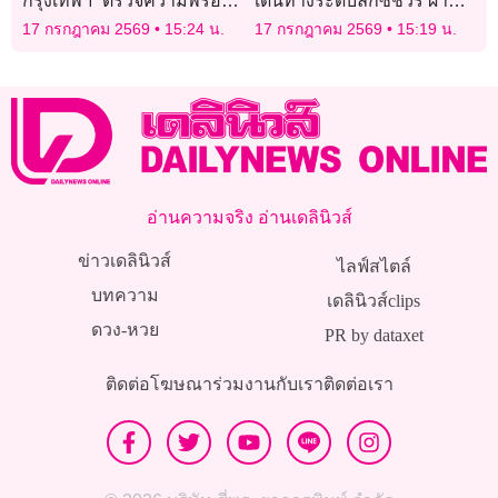
กรุงเทพฯ” ตรวจความพร้อม
เดินทางระดับลักซ์ชัวรี ผ่าน
ยกระดับความปลอดภัย
Amenity Kit จากการบินไทย
17 กรกฎาคม 2569
15:24 น.
17 กรกฎาคม 2569
15:19 น.
รองรับแฟนบอลนัดชิง
และ SIRIVANNAVARI
“ฟุตบอลโลก 2026”
อ่านความจริง อ่านเดลินิวส์
ข่าวเดลินิวส์
ไลฟ์สไตล์
บทความ
เดลินิวส์clips
ดวง-หวย
PR by dataxet
ติดต่อโฆษณา
ร่วมงานกับเรา
ติดต่อเรา