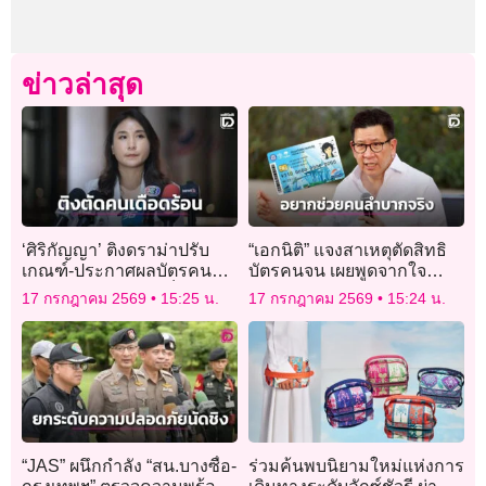
ข่าวล่าสุด
‘ศิริกัญญา’ ติงดราม่าปรับ
“เอกนิติ” แจงสาเหตุตัดสิทธิ
เกณฑ์-ประกาศผลบัตรคนจน
บัตรคนจน เผยพูดจากใจ
รอบใหม่ เข้มงวด-แข็งตัวเกิน
“อยากช่วยคนลำบากจริงๆ”
17 กรกฎาคม 2569
15:25 น.
17 กรกฎาคม 2569
15:24 น.
ไป
“JAS” ผนึกกำลัง “สน.บางซื่อ-
ร่วมค้นพบนิยามใหม่แห่งการ