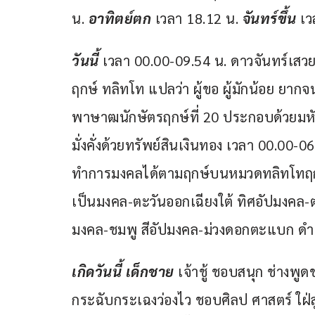
น. 
อาทิตย์ตก
 เวลา 18.12 น. 
จันทร์ขึ้น
 เ
วันนี้ 
เวลา 00.00-09.54 น. ดาวจันทร์เสว
ฤกษ์ ทลิทโท แปลว่า ผู้ขอ ผู้มักน้อย ยา
พาษาฒนักษัตรฤกษ์ที่ 20 ประกอบด้วยมหัท
มั่งคั่งด้วยทรัพย์สินเงินทอง เวลา 00.00
ทำการมงคลได้ตามฤกษ์บนหมวดทลิทโทฤกษ์
เป็นมงคล-ตะวันออกเฉียงใต้ ทิศอัปมงคล-ตะว
มงคล-ชมพู สีอัปมงคล-ม่วงดอกตะแบก ดำ ร
เกิดวันนี้ เด็กชาย
 เจ้าชู้ ชอบสนุก ช่างพูด
กระฉับกระเฉงว่องไว ชอบศิลป ศาสตร์ ใฝ่สู