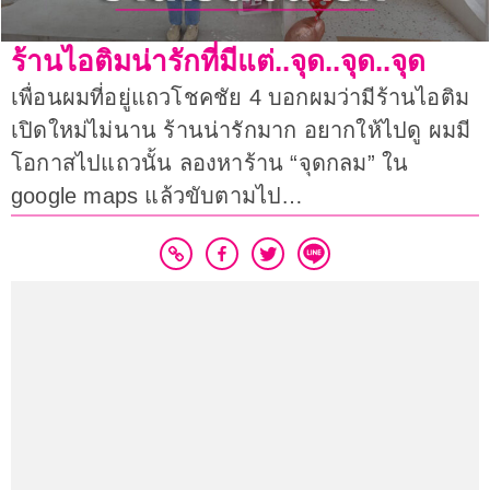
ร้านไอติมน่ารักที่มีแต่..จุด..จุด..จุด
เพื่อนผมที่อยู่แถวโชคชัย 4 บอกผมว่ามีร้านไอติม
เปิดใหม่ไม่นาน ร้านน่ารักมาก อยากให้ไปดู ผมมี
โอกาสไปแถวนั้น ลองหาร้าน “จุดกลม” ใน
google maps แล้วขับตามไป…