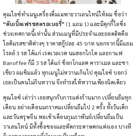
คุณไอซ์ทำเมนูเครื่องดื่มเฉพาะวาเลนไทน์ให้ผม ชื่อว่า 
“ดับเบิ้ลเฟรชสตรอเบอรี่”
 (1 แถม 1) และมีคุกกี้ไอซิ่ง
ช่วงเทศกาลนี้เท่านั้น ส่วนเมนูที่มีประจำและยอดฮิตคือ 
ไอติมรสชาติต่างๆ ราคาสกู๊ปละ 45 บาท นอกจากนี้มีแยม
โรลล์ 3 รส ได้แก่ เรดเวลเวต นมฮอกไกโด และกาแฟ 
Banoffee ก็มี 3 รส ได้แก่ ช็อกโกแลต คาราเมล และชา
เชียว ผมชิมแล้ว ทุกเมนูไม่หวานเกินไป คุณไอซ์ บอกว่  
เธอเป็นคนไม่กินหวาน จึงทำรสให้หวานเพียงนิดเดียว
คุณไอซ์ เล่าว่า เธอสนุกกับการแต่งร้านมาก เปลี่ยนธีมทุก
เดือน อย่างเดือนมกราคมเปลี่ยนธีมไป 2 ครั้ง ทั้งวันเด็ก
และวันตรุษจีน พอเข้าเดือนกุมภาพันธ์เปลี่ยนธีมเป็น
วาเลนไทน์ มีทั้งซื้อของและตัดกระดาษตกแต่งเอง บางที