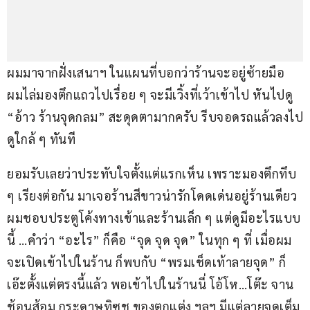
ผมมาจากฝั่งเสนาฯ ในแผนที่บอกว่าร้านจะอยู่ซ้ายมือ 
ผมไล่มองตึกแถวไปเรื่อย ๆ จะมีเวิ้งที่เว้าเข้าไป หันไปดู 
“อ้าว ร้านจุดกลม” สะดุดตามากครับ รีบจอดรถแล้วลงไป
ดูใกล้ ๆ ทันที
ยอมรับเลยว่าประทับใจตั้งแต่แรกเห็น เพราะมองตึกทึบ 
ๆ เรียงต่อกัน มาเจอร้านสีขาวน่ารักโดดเด่นอยู่ร้านเดียว 
ผมชอบประตูโค้งทางเข้าและร้านเล็ก ๆ แต่ดูมีอะไรแบบ
นี้ …คำว่า “อะไร” ก็คือ “จุด จุด จุด” ในทุก ๆ ที่ เมื่อผม
จะเปิดเข้าไปในร้าน ก็พบกับ “พรมเช็ดเท้าลายจุด” ก็
เอ๊ะตั้งแต่ตรงนี้แล้ว พอเข้าไปในร้านนี่ โอ้โห…โต๊ะ จาน 
ช้อนส้อม กระดาษทิซชู ของตกแต่ง ฯลฯ มีแต่ลายจุดเต็ม