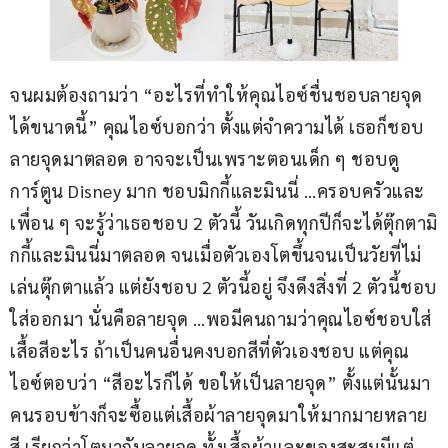
จนผมต้องถามว่า “อะไรที่ทำให้คุณไอซ์ชื่นชอบลายจุด
ได้ขนาดนี้” คุณไอซ์บอกว่า ตั้งแต่จำความได้ เธอก็ชอบ
ลายจุดมาตลอด อาจจะเป็นเพราะตอนเด็ก ๆ ชอบดู
การ์ตูน Disney มาก ชอบมิกกี้และมินนี่ …ครอบครัวและ
เพื่อน ๆ จะรู้ว่าเธอชอบ 2 ตัวนี้ วันเกิดทุกปีก็จะได้ตุ๊กตามิ
กกี้และมินนี่มาตลอด จนเมื่อตัวเองโตขึ้นจนเป็นวัยที่ไม่
เล่นตุ๊กตาแล้ว แต่ยังชอบ 2 ตัวนี้อยู่ จึงดึงสิ่งที่ 2 ตัวนี้ชอบ
ใส่ออกมา นั่นคือลายจุด …พอมีคนถามว่าคุณไอซ์ชอบใส่
เสื้อสีอะไร ถ้าเป็นคนอื่นคงบอกสีที่ตัวเองชอบ แต่คุณ
ไอซ์ตอบว่า “สีอะไรก็ได้ ขอให้เป็นลายจุด” ตั้งแต่นั้นมา 
คนรอบข้างก็จะซื้อแต่เสื้อผ้าลายจุดมาให้มากมายหลาย
สี เรียกว่าโตมากับลายจุด ทั้งเสื้อผ้าและของสะสมมีแต่