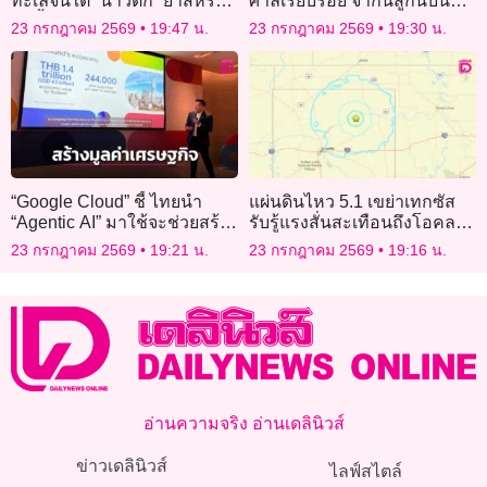
ทะเลจีนใต้ “น่าวิตก” ย้ำสหรัฐ
ศาลเรียบร้อย จากนี้สู้กันบนชั้น
ไม่ทิ้งฟิลิปปินส์
ศาล เอฟซีเชียร์ให้สู้ๆอย่าถอย!
23 กรกฎาคม 2569
19:47 น.
23 กรกฎาคม 2569
19:30 น.
“Google Cloud” ชี้ ไทยนำ
แผ่นดินไหว 5.1 เขย่าเทกซัส
“Agentic AI” มาใช้จะช่วยสร้าง
รับรู้แรงสั่นสะเทือนถึงโอคลา
มูลค่าเศรษฐกิจได้กว่า 1.4
โฮมา
23 กรกฎาคม 2569
19:21 น.
23 กรกฎาคม 2569
19:16 น.
ล้านล้านบาท
อ่านความจริง อ่านเดลินิวส์
ข่าวเดลินิวส์
ไลฟ์สไตล์