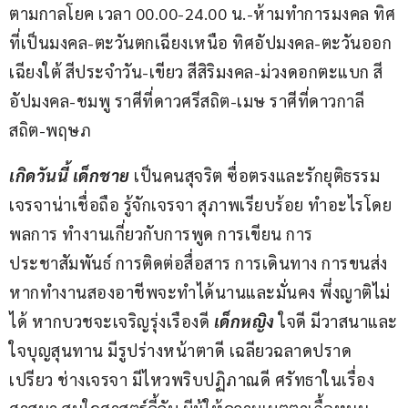
ตามกาลโยค เวลา 00.00-24.00 น.-ห้ามทำการมงคล ทิศ
ที่เป็นมงคล-ตะวันตกเฉียงเหนือ ทิศอัปมงคล-ตะวันออก
เฉียงใต้ สีประจำวัน-เขียว สีสิริมงคล-ม่วงดอกตะแบก สี
อัปมงคล-ชมพู ราศีที่ดาวศรีสถิต-เมษ ราศีที่ดาวกาลี
สถิต-พฤษภ
เกิดวันนี้ เด็กชาย 
เป็นคนสุจริต ซื่อตรงและรักยุติธรรม 
เจรจาน่าเชื่อถือ รู้จักเจรจา สุภาพเรียบร้อย ทำอะไรโดย
พลการ ทำงานเกี่ยวกับการพูด การเขียน การ
ประชาสัมพันธ์ การติดต่อสื่อสาร การเดินทาง การขนส่ง 
หากทำงานสองอาชีพจะทำได้นานและมั่นคง พึ่งญาติไม่
ได้ หากบวชจะเจริญรุ่งเรืองดี 
เด็กหญิง
 ใจดี มีวาสนาและ
ใจบุญสุนทาน มีรูปร่างหน้าตาดี เฉลียวฉลาดปราด
เปรียว ช่างเจรจา มีไหวพริบปฏิภาณดี ศรัทธาในเรื่อง