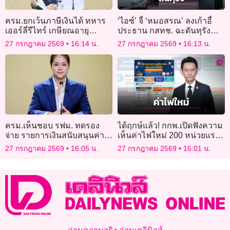
ครม.ยกเว้นภาษีเงินได้ ทหาร
‘ไอซ์’ จี้ ‘หมอสรณ’ ลงเก้าอี้
เออร์ลี่รีไทร์ เกษียณอายุ
ประธาน กสทช. ฉะดันทุรัง
ราชการก่อนกำหนด
เกณฑ์คนมาให้กำลังใจราวกับ
27 กรกฎาคม 2569
16:14 น.
27 กรกฎาคม 2569
16:13 น.
เป็นผู้ถูกกระทำ
ครม.เห็นชอบ รฟม. ทดรอง
ได้ฤกษ์แล้ว! กกพ.เปิดฟังความ
จ่าย รายการเงินสนับสนุนค่า
เห็นค่าไฟใหม่ 200 หน่วยแรก
งานโยธา รถไฟฟ้าสายสีส้ม
3 บาท บ้านเช่า-หอพักได้ด้วย
27 กรกฎาคม 2569
16:05 น.
27 กรกฎาคม 2569
16:01 น.
9,414 ล้านบาท