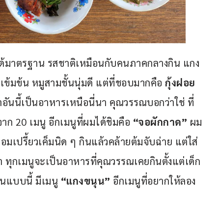
ยได้มาตรฐาน รสชาติเหมือนกับคนภาคกลางกิน แกง
มข้น หมูสามชั้นนุ่มดี แต่ที่ชอบมากคือ 
กุ้งฝอย
าอันนี้เป็นอาหารเหนือนี่นา คุณวรรณบอกว่าใช่ ที่
ก 20 เมนู อีกเมนูที่ผมได้ชิมคือ 
“จอผักกาด”
 ผม
ปรี้ยวเค็มนิด ๆ กินแล้วคล้ายต้มจับฉ่าย แต่ใส่
า ทุกเมนูจะเป็นอาหารที่คุณวรรณเคยกินตั้งแต่เด็ก 
แบบนี้ มีเมนู 
“แกงขนุน”
 อีกเมนูที่อยากให้ลอง 