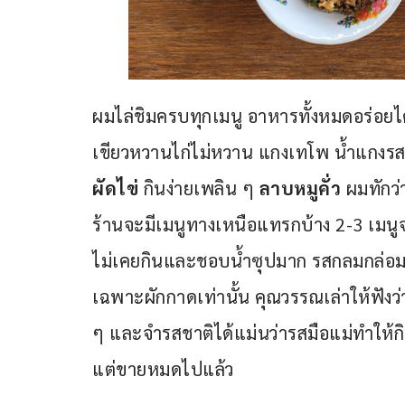
ผมไล่ชิมครบทุกเมนู อาหารทั้งหมดอร่อ
เขียวหวานไก่ไม่หวาน แกงเทโพ น้ำแกงรสเข้
ผัดไข่
 กินง่ายเพลิน ๆ 
ลาบหมูคั่ว
 ผมทักว่
ร้านจะมีเมนูทางเหนือแทรกบ้าง 2-3 เมนูจา
ไม่เคยกินและชอบน้ำซุปมาก รสกลมกล่อมอมเ
เฉพาะผักกาดเท่านั้น คุณวรรณเล่าให้ฟังว่
ๆ และจำรสชาติได้แม่นว่ารสมือแม่ทำให้กิน
แต่ขายหมดไปแล้ว