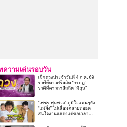
ทความเด่นรอบวัน
เช็กดวงประจำวันที่ 4 ก.ค. 69
ราศีที่ดาวศรีสถิต “กรกฎ”
ราศีที่ดาวกาลีสถิต “มิถุน”
“เพชร พุ่มพวง” ภูมิใจแฟนๆยัง
“แม่ผึ้ง” ไม่เสื่อมคลายหยอด
สนใจงานแสดงแต่ขอเวลา
ฝึกฝนแอคติ้ง