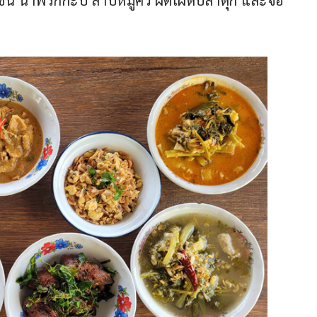
้น น้ำพริกกะปิ ลาบหมูคั่ว ผัดเผ็ดปลาดุก และจอ