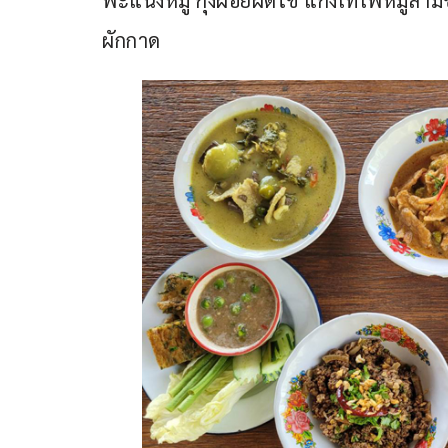
พะแนงหมู กุ้งฝอยผัดไข่ แกงเทโพหมูสามชั
ผักกาด