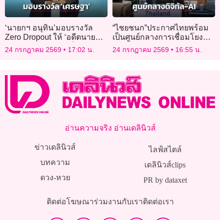
‘นายกฯ อนุทิน’มอบรางวัล
“ไชยชนก”ประกาศไทยพร้อม
Zero Dropout ให้ ‘อดีตนายกฯ
เป็นศูนย์กลางการเชื่อมโยง
เศรษฐา’ ในฐานะผู้เริ่ม
ดิจิทัล- AI
24 กรกฎาคม 2569
17:02 น.
24 กรกฎาคม 2569
16:55 น.
โครงการ
อ่านความจริง อ่านเดลินิวส์
ข่าวเดลินิวส์
ไลฟ์สไตล์
บทความ
เดลินิวส์clips
ดวง-หวย
PR by dataxet
ติดต่อโฆษณา
ร่วมงานกับเรา
ติดต่อเรา