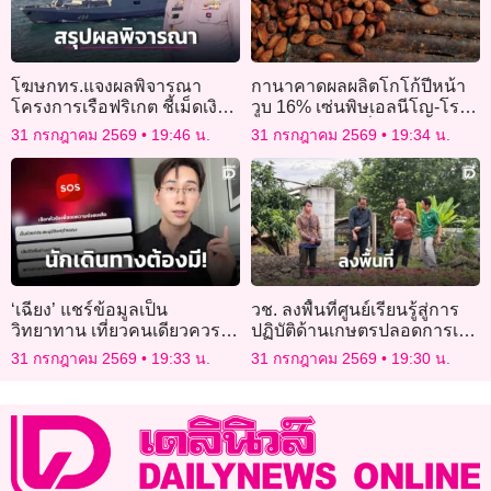
โฆษกทร.แจงผลพิจารณา
กานาคาดผลผลิตโกโก้ปีหน้า
โครงการเรือฟริเกต ชี้เม็ดเงิน
วูบ 16% เซ่นพิษเอลนีโญ-โรค
ลงทุนในไทย 7,000 ล้าน
ระบาด-เหมืองเถื่อน
31 กรกฎาคม 2569
19:46 น.
31 กรกฎาคม 2569
19:34 น.
‘เฉียง’ แชร์ข้อมูลเป็น
วช. ลงพื้นที่ศูนย์เรียนรู้สู่การ
วิทยาทาน เที่ยวคนเดียวควรรู้
ปฏิบัติด้านเกษตรปลอดการเผา
โหลดแอปช่วยเหลือยามวิกฤติ
ณ จ.น่าน
31 กรกฎาคม 2569
19:33 น.
31 กรกฎาคม 2569
19:30 น.