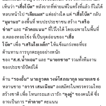
เห็นว่า 
“เสี่ยโบ๊ต”
 หลังจากที่พ่ายแพ้ในครั้งที่แล้ว ก็ไม่ได้
หลบหน้าไป
 “เลียแผล”
 แต่อย่างใด แต่ 
“เสี่ยโบ๊ต”
 กลับ 
“มุมานะ”
 ลงพื้นที่ พบปะประชาชน สร้าง
 “เครือ
ข่าย”
 และ
 “หัวคะแนน”
 ที่ไว้ใจได้ โดยเฉพาะในพื้นที่ 
อ.คลองหอยโข่ง ที่เป็นจุดอ่อนของ 
“เสี่ย
โบ๊ต” 
เพื่อ 
“เสริมใยเหล็ก”
 ให้แข็งแกร่งพอที่จะ
ต้านทาน การบุกตะลุยอย่างหนัก
ของ
 “ส.ส.น้ำหอม”
 และ 
“นายกชาย” 
รวมทั้งทีมงาน
ของประชาธิปัตย์ได้
ด้าน 
“รองอั๋น” นายภูวดล วงษ์โสภณากุล
หมายเลข 6
หลานชาย “
ถาวร เสนเนียม” 
ลงสมัครในพรรครวมไทย
สร้างชาติ เพื่อ โหนกระแส เรารัก 
“ลุงตู่”
 ของคนใต้ ซึ่ง
อาจเป็นการ 
“ทำลาย” 
คะแนน