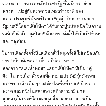
จ.สงขลา จากพรรคพลังประชารัฐ ที่ไม่มีการ 
“ย้าย
พรรค”
 ไปอยู่กับพรรครวมไทยสร้างชาติ ของ 
พล.อ.ประยุทธ์ จันทร์โอชา “ลุงตู่” 
รักษาการนายก
รัฐมนตรี โดย 
“เสี่ยโบ๊ต”
 ได้รับการปูนบำเหน็จ ในความ
จงรักภักดี กับ
 “ลุงป้อม”
 ด้วยการแต่งตั้งให้เป็นที่ปรึกษา
ของ “ลุงป้อม”
ในการเลือกตั้งครั้งนี้แต่เลือกตั้งใหญ่ครั้งนี้ ไม่เหมือนกับ
การ “เลือกตั้งซ่อม” เมื่อ 2 ปีก่อน เพราะ 
นอกจาก 
“ส.ส.น้ำหอม”
 และ 
“เสี่ยโบ๊ต” 
ที่เป็น 
“คู่
ชิง”
 ในการเลือกตั้งซ่อมที่ผ่านมาแล้ว ยังมีผู้สมัครจาก
พรรคการเมืองอื่น ๆ ลงสมัครในพื้นที่ เขต 6 อีกหลาย
พรรค และหนึ่งในหลายพรรคที่กล่าวมามี 
นาย
ภูวดล (อั๋น) วงษ์โสภณากุล 
ซึ่งลาออกจากการเป็น 