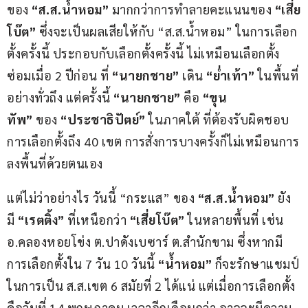
ของ
 “ส.ส.น้ำหอม”
 มากกว่าการทำลายคะแนนของ
 “เสี่ย
โบ๊ต”
 ซึ่งจะเป็นผลเสียให้กับ “ส.ส.น้ำหอม” ในการเลือก
ตั้งครั้งนี้ ประกอบกับเลือกตั้งครั้งนี้ ไม่เหมือนเลือกตั้ง
ซ่อมเมื่อ 2 ปีก่อน ที่ 
“นายกชาย”
 เดิน 
“ย่ำเท้า” 
ในพื้นที่
อย่างทั่วถึง แต่ครั้งนี้ 
“นายกชาย”
 คือ 
“ขุน
ทัพ”
 ของ
 “ประชาธิปัตย์”
 ในภาคใต้ ที่ต้องรับผิดชอบ
การเลือกตั้งถึง 40 เขต การสั่งการบางครั้งก็ไม่เหมือนการ
ลงพื้นที่ด้วยตนเอง
แต่ไม่ว่าอย่างไร วันนี้ “กระแส” ของ
 “ส.ส.น้ำหอม”
 ยัง
มี
 “เรตติ้ง” 
ที่เหนือกว่า
 “เสี่ยโบ๊ต”
 ในหลายพื้นที่ เช่น 
อ.คลองหอยโข่ง ต.ปาดังเบซาร์ ต.สำนักขาม ซึ่งหากมี
การเลือกตั้งใน 7 วัน 10 วันนี้ 
“น้ำหอม”
 ก็จะรักษาแชมป์
ในการเป็น ส.ส.เขต 6 สมัยที่ 2 ได้แน่ แต่เมื่อการเลือกตั้ง
คือวันที่ 14 พฤษภาคม เวลาอีกเดือนกว่า อาจจะมีความ