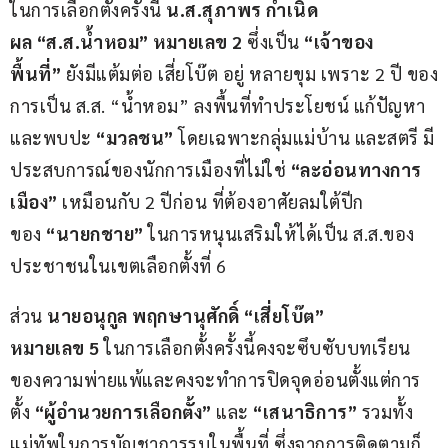
ในการเลือกตั้งครั้งนี้ 
น.ส.สุภาพร กำเนิด
ผล “ส.ส.น้ำหอม” หมายเลข 2 
ซึ่งเป็น 
“เจ้าของ
พื้นที่”
 ยังมีแต้มต่อ เสี่ยโบ๊ต อยู่ หลายขุม เพราะ 2 ปี ของ
การเป็น ส.ส. “น้ำหอม” ลงพื้นที่ทำประโยชน์ แก้ปัญหา 
และพบปะ
 “มวลชน”
 โดยเฉพาะกลุ่มแม่บ้าน และสตรี มี
ประสบการณ์ของนักการเมืองที่ไม่ใช่
 “ละอ่อนทางการ
เมือง”
 เหมือนกับ 2 ปีก่อน ที่ต้องอาศัยลมใต้ปีก
ของ
 “นายกชาย”
 ในการหนุนเสริมให้ได้เป็น ส.ส.ของ
ประชาชนในเขตเลือกตั้งที่ 6
ส่วน
 นายอนุกูล พฤกษานุศักดิ์ “เสี่ยโบ๊ต” 
หมายเลข 5
 ในการเลือกตั้งครั้งนี้คงจะซึบซับบทเรียน
ของความพ่ายแพ้และคงจะทำการปิดจุดอ่อนตั้งแต่การ
ตั้ง
 “ผู้อำนวยการเลือกตั้ง”
 และ 
“เสนาธิการ”
 รวมทั้ง
แม่ทัพในการบัญชาการรบในพื้นที่ ซึ่งจากการติดตามก็