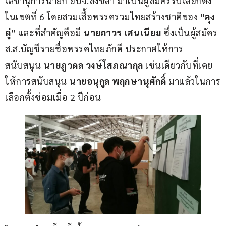
เลขานุการนายก อบจ.สงขลา มาเป็นผู้สมัครรับเลือกตั้ง 
ในเขตที่ 6 โดยสวมเสื้อพรรครวมไทยสร้างชาติของ
 “ลุง
ตู่”
 และที่สำคัญคือมี
 นายถาวร เสนเนียม 
ซึ่งเป็นผู้สมัคร 
ส.ส.บัญชีรายชื่อพรรคไทยภักดี ประกาศให้การ 
สนับสนุน
 นายภูวดล วงษ์โสภณากุล
 เช่นเดียวกับที่เคย
ให้การสนับสนุน 
นายอนุกูล พฤกษานุศักดิ์
 มาแล้วในการ
เลือกตั้งซ่อมเมื่อ 2 ปีก่อน