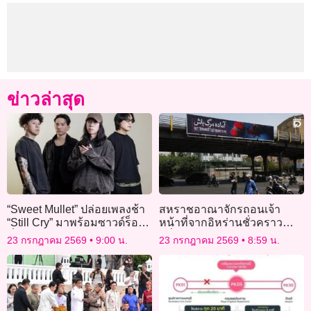
ข่าวล่าสุด
“Sweet Mullet” ปล่อยเพลงช้า
สหราชอาณาจักรถอนเจ้า
“Still Cry” มาพร้อมซาวด์ร็อก
หน้าที่จากอิหร่านชั่วคราว
ที่หลายคนคิดถึง
หวั่นสถานการณ์บานปลาย
23 กรกฎาคม 2569
9:00 น.
23 กรกฎาคม 2569
8:59 น.