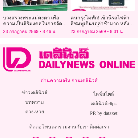
บวงสรวงพระแม่คงคา เพื่อ
คนกรุงไม่พัก! เช้านี้รถไฟฟ้า
ความเป็นสิริมงคลในการจัด
สีชมพูเดินรถล่าช้ามาก หลัง
กิจกรรมเฉลิมพระเกียรติฯ
จากเมื่อวานนี้รถไฟฟ้าแอร์
23 กรกฎาคม 2569
8:46 น.
23 กรกฎาคม 2569
8:31 น.
“สายน้ำแห่งชีวิต ใต้ร่มพระ
พอร์ตลิ้งขัดข้อง20ชม.
บารมี สืบสานวิถีรัตนโกสินทร์”
อ่านความจริง อ่านเดลินิวส์
ข่าวเดลินิวส์
ไลฟ์สไตล์
บทความ
เดลินิวส์clips
ดวง-หวย
PR by dataxet
ติดต่อโฆษณา
ร่วมงานกับเรา
ติดต่อเรา