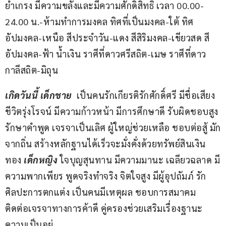
ยำเกรง มีความขลังและมีความศักดิ์สิทธิ์ เวลา 00.00-
24.00 น.-ห้ามทำการมงคล ทิศที่เป็นมงคล-ใต้ ทิศ
อัปมงคล-เหนือ สีประจำวัน-แดง สีสิริมงคล-เขียวสด สี
อัปมงคล-ฟ้า น้ำเงิน ราศีที่ดาวศรีสถิต-เมษ ราศีที่ดาว
กาลีสถิต-มิถุน
เกิดวันนี้ เด็กชาย
  เป็นคนรักเกียรติรักศักดิ์ศรี มีชื่อเสียง 
ชีวิตรุ่งโรจน์ มีความก้าวหน้า มีการศึกษาดี รับผิดชอบสูง 
รักษาคำพูด เจรจาเป็นเลิศ ผู้ใหญ่ช่วยเหลือ ชอบต่อสู้ มัก
จากถิ่น สร้างหลักฐานได้เร็วจะมั่งคั่งด้วยทรัพย์สินเงิน
ทอง
 เด็กหญิง 
ใจบุญสุนทาน มีความมานะ เฉลียวฉลาด มี
ความพากเพียร พูดจริงทำจริง จิตใจสูง มีผู้อุปถัมภ์ รัก
ศิลปะการตกแต่ง เป็นคนมีเหตุผล ชอบการสมาคม 
ติดต่อเจรจาทางการค้าดี คู่ครองช่วยเสริมเรื่องฐานะ
ความเป็นอยู่