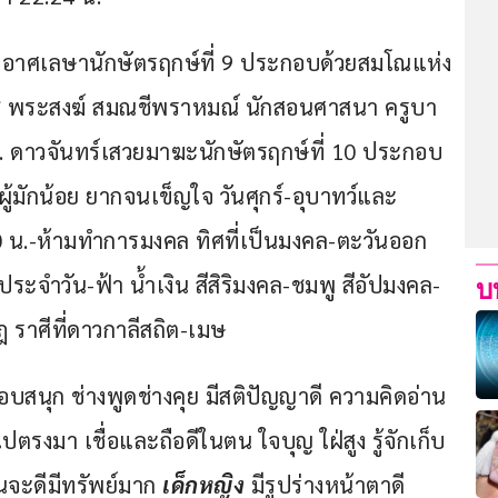
วยอาศเลษานักษัตรฤกษ์ที่ 9 ประกอบด้วยสมโณแห่ง
วช พระสงฆ์ สมณชีพราหมณ์ นักสอนศาสนา ครูบา
น. ดาวจันทร์เสวยมาฆะนักษัตรฤกษ์ที่ 10 ประกอบ
ผู้มักน้อย ยากจนเข็ญใจ วันศุกร์-อุบาทว์และ
น.-ห้ามทำการมงคล ทิศที่เป็นมงคล-ตะวันออก
ประจำวัน-ฟ้า น้ำเงิน สีสิริมงคล-ชมพู สีอัปมงคล-
บ
 ราศีที่ดาวกาลีสถิต-เมษ
้ ชอบสนุก ช่างพูดช่างคุย มีสติปัญญาดี ความคิดอ่าน
ปตรงมา เชื่อและถือดีในตน ใจบุญ ใฝ่สูง รู้จักเก็บ
นจะดีมีทรัพย์มาก
 เด็กหญิง 
มีรูปร่างหน้าตาดี 