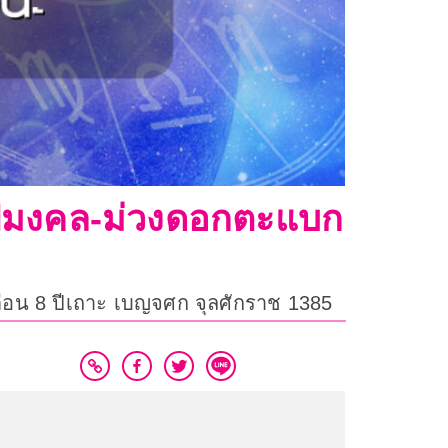
ีอัปมงคล-ม่วงดอกตะแบก
 เดือน 8 ปีเถาะ เบญจศก จุลศักราช 1385