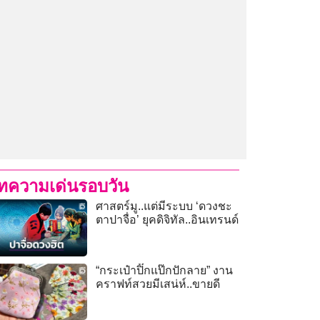
ทความเด่นรอบวัน
ศาสตร์มู..แต่มีระบบ ‘ดวงชะ
ตาปาจื่อ’ ยุคดิจิทัล..อินเทรนด์
“กระเป๋าปิ๊กแป๊กปักลาย” งาน
คราฟท์สวยมีเสน่ห์..ขายดี