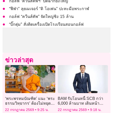
กอล์ฟ “ควีนส์คัพฯ” ปิดฉากยิ่งใหญ่
“ฟีฟ่า” ลุยเมเจอร์ “ดิ โอเพ่น” ปะทะมือพระกาฬ
กอล์ฟ “ควีนส์คัพ” จัดใหญ่ชิง 15 ล้าน
“บิ๊กตุ่ม” สั่งติดเครื่องเปิดโรงเรียนสอนกอล์ฟ
ข่าวล่าสุด
‘พระพรหมบัณฑิต’ แนะ ‘พระ
BAM รับโอนหนี้ SCB กว่า
ธรรมวิทยากร’ ต้องไม่หยุด
6,000 ล้านบาท เดินหน้า
เรียนรู้เพิ่มทักษะเผยแผ่
ขยายพอร์ตสินทรัพย์
22 กรกฎาคม 2569
9:25 น.
22 กรกฎาคม 2569
9:18 น.
ธรรมะ