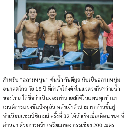
สำหรับ “ฉลามหนุน” ต้นน้ำ กันตีมูล นับเป็นฉลามหนุ่ม
อนาคตไกล วัย 18 ปี ที่กำลังโด่งดังในแวดวงกีฬาว่ายน้ำ
ของไทย ได้ชื่อว่าเป็นจอมทำลายสถิติในแทบทุกทัวนา
เมนต์การแข่งขันปัจจุบัน หลังเจ้าตัวสามารถก้าวขึ้นสู่
ทำเนียบแชมป์ซีเกมส์ ครั้งที่ 32 ได้สำเร็จเมื่อเดือน พ.ค.ที่
ผ่านมา ด้วยการคว้า เหรียญทอง กรรเชียง 200 เมตร 