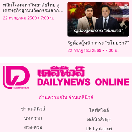
พลิกโฉมมหาวิทยาลัยไทย สู่
เศรษฐกิจฐานนวัตกรรมสากล
ถอดรหัสโครงการ CIOX
22 กรกฎาคม 2569
7:00 น.
2026: ปั้นผู้นำนวัตกรรมระดับ
สูง
รัฐต้องสู้หนักวาระ “ขโมยชาติ”
22 กรกฎาคม 2569
7:00 น.
อ่านความจริง อ่านเดลินิวส์
ข่าวเดลินิวส์
ไลฟ์สไตล์
บทความ
เดลินิวส์clips
ดวง-หวย
PR by dataxet