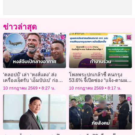
ข่าวล่าสุด
‘คลอปป์’ เล่า ‘หงส์แดง’ ส่ง
โพลพระปกเกล้าชี้ คนกรุง
เครื่องเจ็ตรับ ‘เอ็มบัปเป’ ก่อน
53.6% จี้เปิดช่อง “แจ้ง-ตามผล
บินวนเพื่อเจรจาสัญญา
แก้ปัญหา” อยากเห็น ส.ก. หนุน
10 กรกฎาคม 2569
8:27 น.
10 กรกฎาคม 2569
8:17 น.
ผู้ว่าฯ พัฒนาเมือง