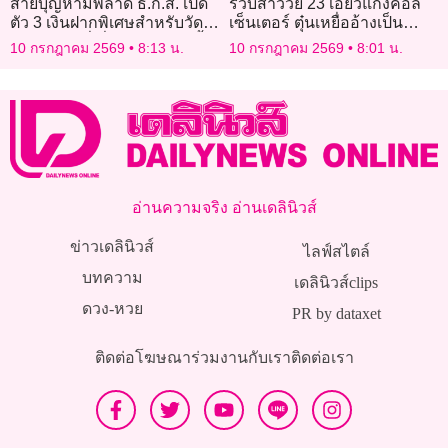
สายบุญห้ามพลาด ธ.ก.ส. เปิด
รวบสาววัย 23 เอี่ยวแก๊งคอล
ตัว 3 เงินฝากพิเศษสำหรับวัด
เซ็นเตอร์ ตุ๋นเหยื่ออ้างเป็น
และบุคคลที่เกี่ยวข้อง ดอกเบี้ย
ตำรวจ-แบงก์ หลอกโอนเงิน
10 กรกฎาคม 2569
8:13 น.
10 กรกฎาคม 2569
8:01 น.
สูง
4.5 แสน
อ่านความจริง อ่านเดลินิวส์
ข่าวเดลินิวส์
ไลฟ์สไตล์
บทความ
เดลินิวส์clips
ดวง-หวย
PR by dataxet
ติดต่อโฆษณา
ร่วมงานกับเรา
ติดต่อเรา