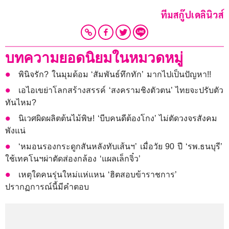
ทีมสกู๊ปเดลินิวส์
บทความยอดนิยมในหมวดหมู่
พินิจรัก? ในมุมด้อม ‘สัมพันธ์ทึกทัก’ มากไปเป็นปัญหา!!
เอไอเขย่าโลกสร้างสรรค์ ‘สงครามชิงตัวตน’ ไทยจะปรับตัว
ทันไหม?
นิเวศผิดผลิตต้นไม้พิษ! ‘บีบคนดีต้องโกง’ ไม่ตัดวงจรสังคม
พังแน่
‘หมอนรองกระดูกสันหลังทับเส้นฯ’ เมื่อวัย 90 ปี ‘รพ.ธนบุรี’
ใช้เทคโนฯผ่าตัดส่องกล้อง ‘แผลเล็กจิ๋ว’
เหตุใดคนรุ่นใหม่แห่แหน ‘ฮิตสอบข้าราชการ’
ปรากฏการณ์นี้มีคำตอบ