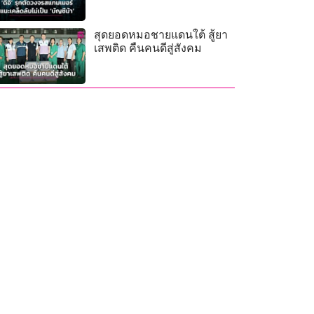
สุดยอดหมอชายแดนใต้ สู้ยา
เสพติด คืนคนดีสู่สังคม