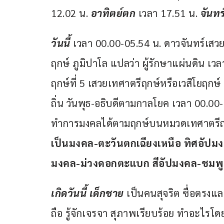
12.02 น. 
อาทิตย์ตก
 เวลา 17.51 น. 
จันทร์
วันนี้ 
เวลา 00.00-05.54 น. ดาวจันทร์เสวย
ฤกษ์ ภูมิปาโล แปลว่า ผู้รักษาแผ่นดิน เ
ฤกษ์ที่ 5 เสวยเทศาตรีฤกษ์หรือเวสิโยฤกษ์
ถิ่น วันพุธ-อธิบดีตามกาลโยค เวลา 00.0
ทำการมงคลได้ตามฤกษ์บนหมวดเทศาตรีฤก
เป็นมงคล-ตะวันตกเฉียงเหนือ ทิศอัปมงคล
มงคล-ม่วงดอกตะแบก สีอัปมงคล-ชมพู ราศ
เกิดวันนี้ เด็กชาย 
เป็นคนสุจริต ซื่อตรงแล
ถือ รู้จักเจรจา สุภาพเรียบร้อย ทำอะไรโ