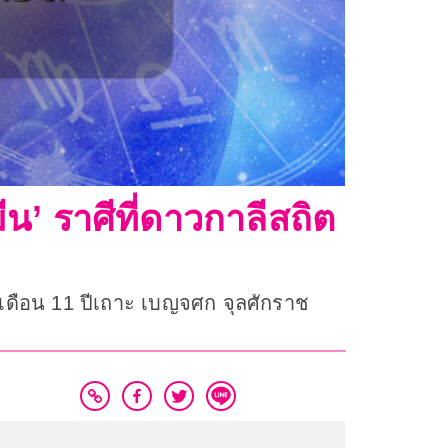
ีน’ ราศีที่ดาวกาลีสถิต
ำ เดือน 11 ปีเถาะ เบญจศก จุลศักราช