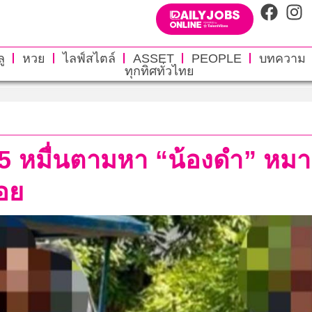
ู
หวย
ไลฟ์สไตล์
ASSET
PEOPLE
บทความ
ทุกทิศทั่วไทย
ัว 5 หมื่นตามหา “น้องดำ” หมา
รอย