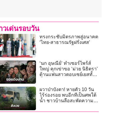
่าวเด่นรอบวัน
ทรงกระชับมิตรภาพสู่อนาคต
‘ไทย-สาธารณรัฐฝรั่งเศส’
‘นก อุษณีย์’ ทำเซอร์ไพร้ส์
ใหญ่ คุกเข่าขอ ‘ม่วย นิธิตรา’
ด้านแฟนสาวตอบเซย์เยสทั้ง
น้ำตา!
ผวาป่าบังตา! หายตัว 10 วัน
ไร้ร่องรอย พบอีกทีเป็นศพใต้
น้ำ ชาวบ้านลือสะพัดความ
เร้นลับป่าทุ่งพอก