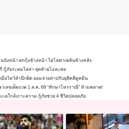
อนบังหน้า ตกกุ้งข้างหน้า ไฮโลพาเพลินข้างหลัง
รี กู้ภัยระดมไล่ล่า สุดท้ายโอละพ่อ
มือไหว้สำนึกผิด ยอมจ่ายค่าปรับยุติคดีดูหมิ่น
ษาเลขเด็ดงวด 1 ส.ค. 69 “ทักษาโหรราณี” ห้ามพลาด!
เลใกล้เกาะคราม กู้ภัยช่วย 4 ชีวิตปลอดภัย