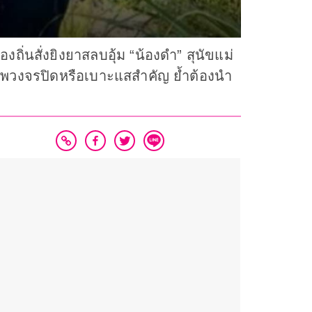
งถิ่นสั่งยิงยาสลบอุ้ม “น้องดำ” สุนัขแม่
มีภาพวงจรปิดหรือเบาะแสสำคัญ ย้ำต้องนำ