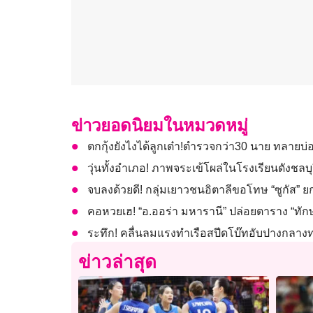
ข่าวยอดนิยมในหมวดหมู่
ตกกุ้งยังไงได้ลูกเต๋า!ตำรวจกว่า30 นาย ทลายบ่
วุ่นทั้งอําเภอ! ภาพจระเข้โผล่ในโรงเรียนดังชลบุ
จบลงด้วยดี! กลุ่มเยาวชนอิตาลีขอโทษ “ซูกัส” ยก
คอหวยเฮ! “อ.ออร่า มหารานี” ปล่อยตาราง “ทัก
ระทึก! คลื่นลมแรงทำเรือสปีดโบ๊ทอับปางกลางทะ
ข่าวล่าสุด