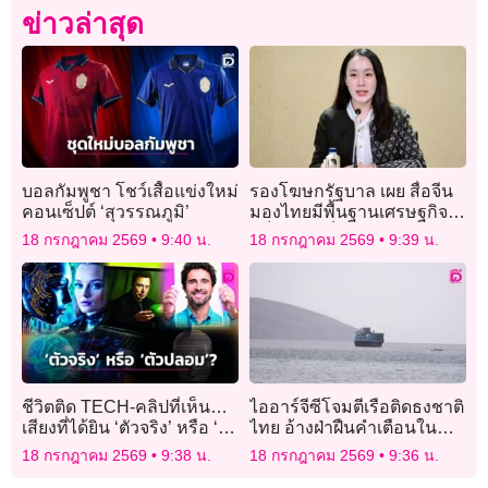
ข่าวล่าสุด
บอลกัมพูชา โชว์เสื้อแข่งใหม่
รองโฆษกรัฐบาล เผย สื่อจีน
คอนเซ็ปต์ ‘สุวรรณภูมิ’
มองไทยมีพื้นฐานเศรษฐกิจที่
แข็งแกร่งเป็นประตูสำคัญสู่
18 กรกฎาคม 2569
9:40 น.
18 กรกฎาคม 2569
9:39 น.
ตลาดอาเซียน
ชีวิตติด TECH-คลิปที่เห็น…
ไออาร์จีซีโจมตีเรือติดธงชาติ
เสียงที่ได้ยิน ‘ตัวจริง’ หรือ ‘ตัว
ไทย อ้างฝ่าฝืนคำเตือนใน
ปลอม’? เปิดวิธีรับมือภัยเงียบ
ช่องแคบฮอร์มุซ
18 กรกฎาคม 2569
9:38 น.
18 กรกฎาคม 2569
9:36 น.
จาก Deepfake ที่ทุกคนต้องรู้