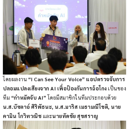
โดยผลงาน 
“I Can See Your Voice” แอปตรวจจับการ
ปลอมแปลงเสียงจาก AI เพื่อป้องกันการฉ้อโกง
 เป็นของ
ทีม 
“กำหมัดจับ AI”
 โดยมีสมาชิกในทีมประกอบด้วย 
น.ส.บัซลาอ์ ศิริพัธนะ, น.ส.มาริส เมธามณีโขติ, นาย
คามิน โกวิทวณิช 
และ
นายทัดชัย สุขสราญ