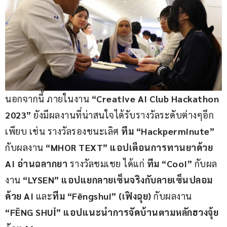
นอกจากนี้ ภายในงาน 
“Creative AI Club Hackathon 
2023”
 ยังมีผลงานที่น่าสนใจได้รับรางวัลระดับต่างๆอีก
เพียบ เช่น รางวัลรองชนะเลิศ
 ทีม “Hackperminute”
กับผลงาน 
“MHOR TEXT” แอปเตือนการทานยาด้วย 
AI อ่านฉลากยา 
รางวัลชมเชย ได้แก่ 
ทีม “CooI”
 กับผล
งาน 
“LYSEN” แอปแยกลายเซ็นจริงกับลายเซ็นปลอม
ด้วย AI 
และ
ทีม “Fēngshui” (เฟิงฉุย)
 กับผลงาน 
“FĒNG SHUǏ” แอปแนะนำการจัดบ้านตามหลักฮวงจุ้ย