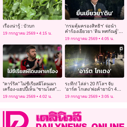
เรื่องน่ารู้ : บัวบก
‘กรมคุ้มครองสิทธิฯ’ จ่อนำ
คำร้องเยียวยา ‘ดิน ทศกัณฐ์’
19 กรกฎาคม 2569
4:15 น.
เสนอคณะอนุกรรมการฯ 20
19 กรกฎาคม 2569
4:05 น.
ก.ค.
“คาร์ริค” ไม่ซีเรียสผีโดนเผา
ระทึก! ไล่ล่า 20 กิโลฯ จับ
เครื่อง-แฮปปี้เห็น “ซานโตส”
‘อาร์ต โกเตง’พ่อค้ายาบ้า 4
ประเดิมสนาม
หมายจับ ค่าหัว 3 แสน
19 กรกฎาคม 2569
4:02 น.
19 กรกฎาคม 2569
3:05 น.