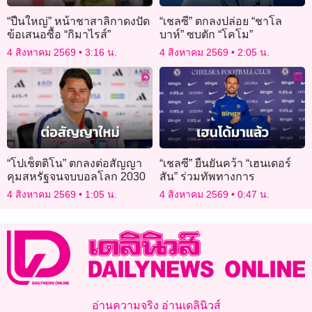
“ปืนใหญ่” หน้าชาสาลิกาดงปัด
“เชลซี” ตกลงปล่อย “ชาโล
ข้อเสนอซื้อ “กิมาไรส์”
บาห์” ซบตัก “โคโม”
4 สิงหาคม 2569
3:16 น.
4 สิงหาคม 2569
2:05 น.
“โปเช็ตติโน” ตกลงต่อสัญญา
“เชลซี” ยืนยันคว้า “เฮนเดอร์
คุมสหรัฐจนจบบอลโลก 2030
สัน” ร่วมทัพทางการ
4 สิงหาคม 2569
1:05 น.
4 สิงหาคม 2569
0:47 น.
อ่านความจริง อ่านเดลินิวส์