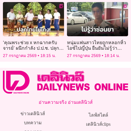
‘คุณพระช่วย x หกฉากครับ
หนุ่มแฟนสาวไทยถูกหลอกหิ้ว
จารย์’ ผนึกกำลัง ป.ป.ช. ปลุก
ไอซ์ไปญี่ปุ่น ยืนยันไม่รู้ว่า
ไทยไม่โกง!
คนร้ายซ่อนยาไว้ในพัสดุ
27 กรกฎาคม 2569
18:15 น.
27 กรกฎาคม 2569
18:14 น.
อ่านความจริง อ่านเดลินิวส์
ข่าวเดลินิวส์
ไลฟ์สไตล์
บทความ
เดลินิวส์clips