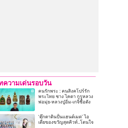
ทความเด่นรอบวัน
คนรักพระ : คนสิงคโปร์รัก
พระไทย ชาง ไคดา กูรูหลวง
พ่อมุ่ย-หลวงปู่อิ่ม-เกจิชื่อดัง
‘ตุ๊กตาดินปั้นแฮนด์เมด’ ไอ
เดียของขวัญสุดคิวท์..โดนใจ