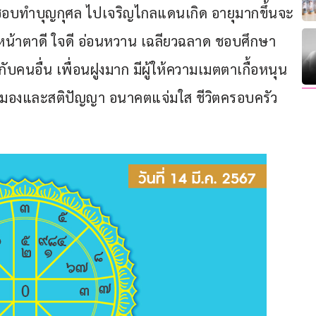
 ชอบทำบุญกุศล ไปเจริญไกลแดนเกิด อายุมากขึ้นจะ
หน้าตาดี ใจดี อ่อนหวาน เฉลียวฉลาด ชอบศึกษา
คนอื่น เพื่อนฝูงมาก มีผู้ให้ความเมตตาเกื้อหนุน 
ใช้สมองและสติปัญญา อนาคตแจ่มใส ชีวิตครอบครัว