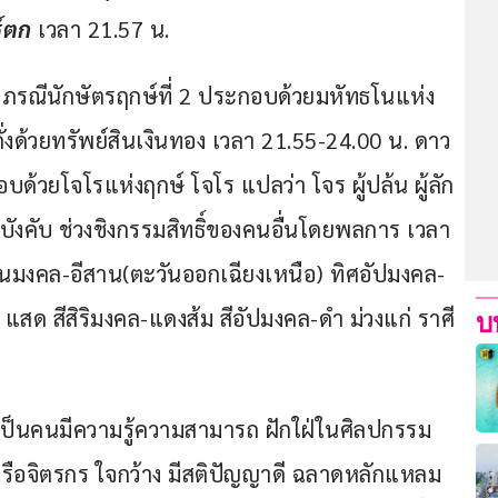
์ตก 
เวลา 21.57 น.
ยภรณีนักษัตรฤกษ์ที่ 2 ประกอบด้วยมหัทธโนแห่ง
คั่งด้วยทรัพย์สินเงินทอง เวลา 21.55-24.00 น. ดาว
บด้วยโจโรแห่งฤกษ์ โจโร แปลว่า โจร ผู้ปล้น ผู้ลัก
ังคับ ช่วงชิงกรรมสิทธิ์ของคนอื่นโดยพลการ เวลา 
็นมงคล-อีสาน(ตะวันออกเฉียงเหนือ) ทิศอัปมงคล-
 แสด สีสิริมงคล-แดงส้ม สีอัปมงคล-ดำ ม่วงแก่ ราศี
บ
เป็นคนมีความรู้ความสามารถ ฝักใฝ่ในศิลปกรรม
รือจิตรกร ใจกว้าง มีสติปัญญาดี ฉลาดหลักแหลม