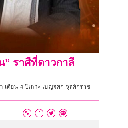
น” ราศีที่ดาวกาลี
ค่ำ เดือน 4 ปีเถาะ เบญจศก จุลศักราช