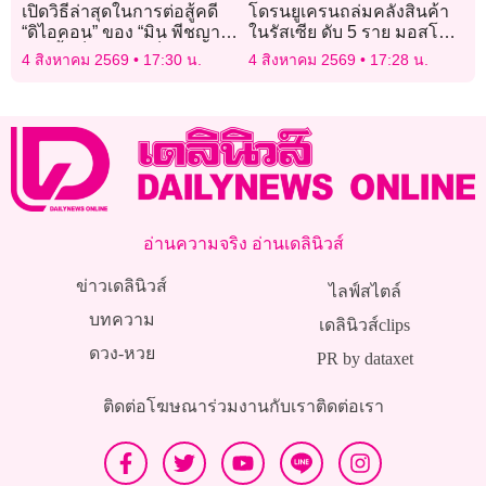
เปิดวิธีล่าสุดในการต่อสู้คดี
โดรนยูเครนถล่มคลังสินค้า
“ดิไอคอน” ของ “มิน พีชญา”
ในรัสเซีย ดับ 5 ราย มอสโก
หลังย้ำเป็นแค่พรีเซ็นเตอร์มา
ยิงเรือในทะเลดำตอบโต้
4 สิงหาคม 2569
17:30 น.
4 สิงหาคม 2569
17:28 น.
โดยตลอด!
อ่านความจริง อ่านเดลินิวส์
ข่าวเดลินิวส์
ไลฟ์สไตล์
บทความ
เดลินิวส์clips
ดวง-หวย
PR by dataxet
ติดต่อโฆษณา
ร่วมงานกับเรา
ติดต่อเรา