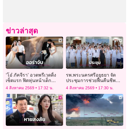
ข่าวล่าสุด
‘โอ๋ ภัคจีรา’ อวดพรีเวดดิ้ง
รพ.พระนครศรีอยุธยา จัด
เซ็ตแรก ฟิตหุ่นหน้าเด็ก
ประชุมการช่วยฟื้นคืนชีพ
กระชากวัยต้อนรับงานแต่ง!
ผู้ใหญ่ ACLS
4 สิงหาคม 2569
17:32 น.
4 สิงหาคม 2569
17:30 น.