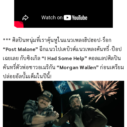
*** ศิลปินหนุ่มที่เราคุ้นหูในแนวเพลงฮิปฮอป-ร็อก 
“Post Malone”
 ฉีกแนวไปเดบิวต์แนวเพลงคันทรี่-ป๊อป
เฉยเลย กับซิงเกิล
 “I Had Some Help” 
คอลแลปศิลปิน
คันทรี่ตัวพ่อชาวอเมริกัน 
“Morgan Wallen”
 ก่อนเตรียม
ปล่อยอัลบั้มเต็มในปีนี้!