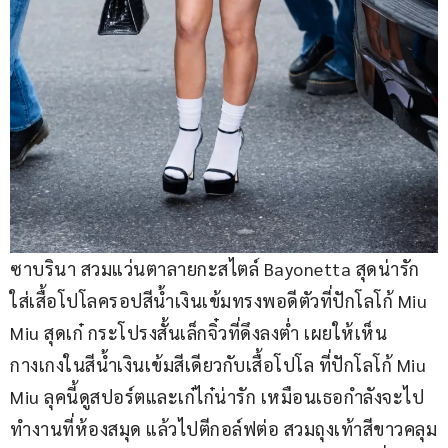
ซาบรินา สวมแว่นตาลายกะสไตล์ Bayonetta สุดน่ารัก 
ใส่เสื้อโปโลครอปสีน้ำเงินเข้มทรงพอดีตัวที่ปักโลโก้ Miu 
Miu สุดเก๋ กระโปรงสั้นเล็กจิ๋วที่ดึงลงต่ำ เผยให้เห็น
กางเกงในสีน้ำเงินเข้มสีเดียวกับเสื้อโปโล ที่ปักโลโก้ Miu 
Miu ลุคนี้ดูสปอร์ตและเก๋ไก๋น่ารัก เหมือนเธอกำลังจะไป
ทำงานที่ห้องสมุด แล้วไปตีกอล์ฟต่อ สวมถุงเท้าสีขาวคลุม