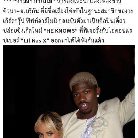
*** 
“กามิลา กาเบโย”
 นักร้องและนักแต่งเพลงชาว
คิวบา–อเมริกัน ที่มีชื่อเสียงโด่งดังในฐานะสมาชิกของวง
เกิร์ลกรุ๊ป ฟิฟท์ฮาร์โมนี ก่อนผันตัวมาเป็นศิลปินเดี่ยว 
ปล่อยซิงเกิลใหม่ 
“HE KNOWS” 
ที่ฟีเจอริ่งกับไอคอนแร
ปเปอร์ 
“Lil Nas X” 
ออกมาให้ได้ฟังกันแล้ว