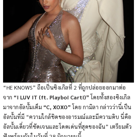
“HE KNOWS” ถือเป็นซิงเกิลที่ 2 ที่ถูกปล่อยออกมาต่อ
จาก 
“I LUV IT (ft. Playboi Carti)”
 โดยทั้งสองซิงเกิล
มาจากอัลบั้มเต็ม 
“C, XOXO”
 โดย กามิลา กล่าวว่านี่เป็น
อัลบั้มที่มี “ความใกล้ชิดของอารมณ์และมีความดิบ นี่คือ
อัลบั้มเดี่ยวที่ชัดเจนและโดดเด่นที่สุดของฉัน” เตรียมตัว
ฟังพร้อมกันในวันที่ 28 มิถุนายนนี้