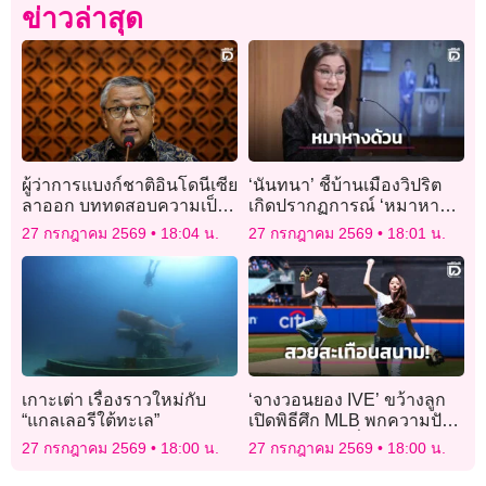
ข่าวล่าสุด
ผู้ว่าการแบงก์ชาติอินโดนีเซีย
‘นันทนา’ ชี้บ้านเมืองวิปริต
ลาออก บททดสอบความเป็น
เกิดปรากฏการณ์ ‘หมาหาง
อิสระของนโยบายการเงิน
ด้วน’ หลังปมโกง สว.จุดติด
27 กรกฎาคม 2569
18:04 น.
27 กรกฎาคม 2569
18:01 น.
เกาะเต่า เรื่องราวใหม่กับ
‘จางวอนยอง IVE’ ขว้างลูก
“แกลเลอรีใต้ทะเล”
เปิดพิธีศึก MLB พกความปัง
นำโชคพาเจ้าถิ่น ‘New York
27 กรกฎาคม 2569
18:00 น.
27 กรกฎาคม 2569
18:00 น.
Mets’ พลิกคว้าชัย