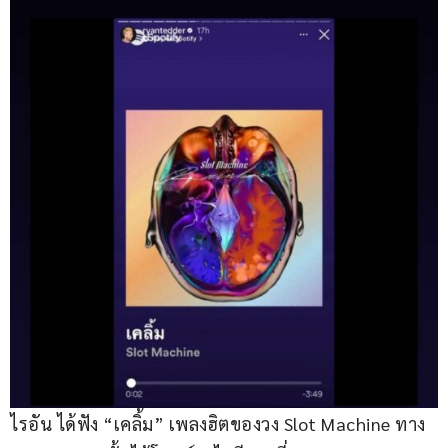
ไรอัน ได้ฟัง “เคลิ้ม” เพลงฮิตของวง Slot Machine ทาง 