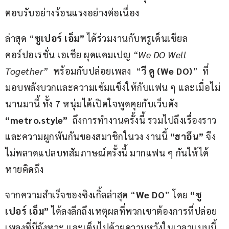
ตอบรับอย่างร้อนแรงอย่างต่อเนื่อง 
ล่าสุด “
ซูเปอร์ เอ็ม” 
ได้ร่วมงานกับพรูเด็นเชียล 
คอร์ปอเรชั่น เอเชีย ผุดแคมเปญ 
“We DO Well 
Together”  
พร้อมกับปล่อยเพลง  “
วี ดู (We DO)
”  ที่
มอบพลังบวกและความเข้มแข็งให้กับแฟน ๆ และเมื่อไม่
นานมานี้ ทั้ง 7 หนุ่มได้เปิดใจพูดคุยกับเว็บดัง 
“metro.style”
  ถึงการทำงานครั้งนี้ รวมไปถึงเรื่องราว
และความผูกพันกันของสมาชิกในวง งานนี้ 
“ฮาอึน”
 จึง
ไม่พลาดแปลบทสัมภาษณ์ครั้งนี้ มากแฟน ๆ กันให้ได้
หายคิดถึง
จากความสำเร็จของซิงเกิ้ลล่าสุด “
We DO
” โดย 
“ซู
เปอร์ เอ็ม”
 ได้ลงลึกถึงเหตุผลที่พวกเขาต้องการที่ปล่อย
เพลงที่มีจังหวะ และเต็มไปด้วยความหวังในเวลาแบบนี้