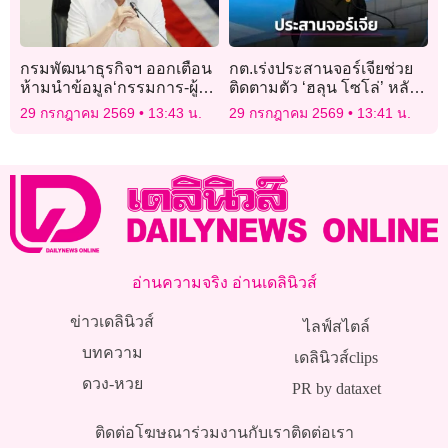
กรมพัฒนาธุรกิจฯ ออกเตือน
กต.เร่งประสานจอร์เจียช่วย
ห้ามนำข้อมูล‘กรรมการ-ผู้ถือ
ติดตามตัว ‘ฮลุน โซโล่’ หลัง
หุ้น’ ไปเผยแพร่เชิงธุรกิจ ผิด
ขาดการติดต่อนานกว่า 2
29 กรกฎาคม 2569
13:43 น.
29 กรกฎาคม 2569
13:41 น.
PDPA
สัปดาห์
อ่านความจริง อ่านเดลินิวส์
ข่าวเดลินิวส์
ไลฟ์สไตล์
บทความ
เดลินิวส์clips
ดวง-หวย
PR by dataxet
ติดต่อโฆษณา
ร่วมงานกับเรา
ติดต่อเรา