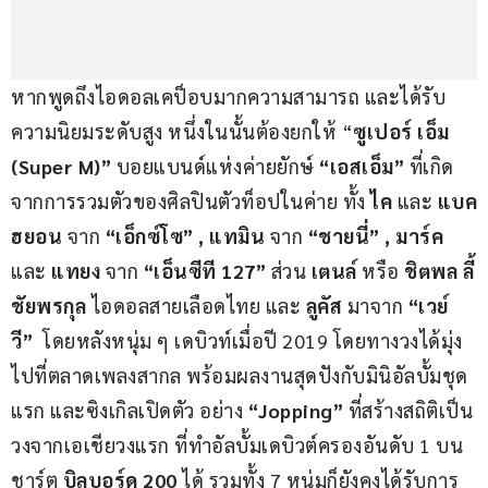
หากพูดถึงไอดอลเคป็อบมากความสามารถ และได้รับ
ความนิยมระดับสูง หนึ่งในนั้นต้องยกให้ “
ซูเปอร์ เอ็ม 
(Super M)”
 บอยแบนด์แห่งค่ายยักษ์ 
“เอสเอ็ม”
 ที่เกิด
จากการรวมตัวของศิลปินตัวท็อปในค่าย ทั้ง 
ไค
 และ 
แบค
ฮยอน
 จาก 
“เอ็กซ์โซ” , แทมิน
 จาก 
“ชายนี่” , มาร์ค
และ 
แทยง
 จาก 
“เอ็นซีที 127” 
ส่วน 
เตนล์
 หรือ
 ชิตพล ลี้
ชัยพรกุล
 ไอดอลสายเลือดไทย และ 
ลูคัส
 มาจาก 
“เวย์
วี”
  โดยหลังหนุ่ม ๆ เดบิวท์เมื่อปี 2019 โดยทางวงได้มุ่ง
ไปที่ตลาดเพลงสากล พร้อมผลงานสุดปังกับมินิอัลบั้มชุด
แรก และซิงเกิลเปิดตัว อย่าง 
“Jopping”
 ที่สร้างสถิติเป็น
วงจากเอเชียวงแรก ที่ทำอัลบั้มเดบิวต์ครองอันดับ 1 บน
ชาร์ต 
บิลบอร์ด 200
 ได้ รวมทั้ง 7 หนุ่มก็ยังคงได้รับการ