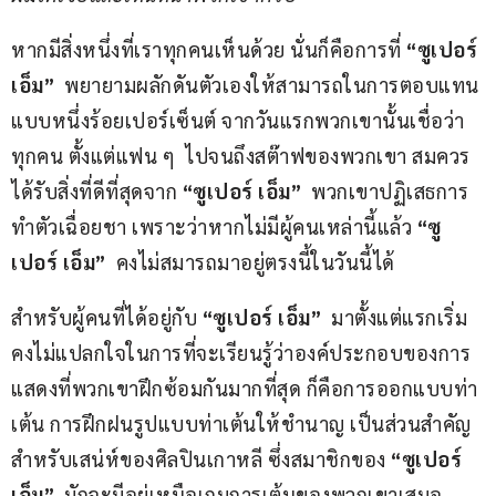
หากมีสิ่งหนึ่งที่เราทุกคนเห็นด้วย นั่นก็คือการที่ 
“ซูเปอร์ 
เอ็ม”
  พยายามผลักดันตัวเองให้สามารถในการตอบแทน
แบบหนึ่งร้อยเปอร์เซ็นต์ จากวันแรกพวกเขานั้นเชื่อว่า
ทุกคน ตั้งแต่แฟน ๆ  ไปจนถึงสต๊าฟของพวกเขา สมควร
ได้รับสิ่งที่ดีที่สุดจาก 
“ซูเปอร์ เอ็ม”
  พวกเขาปฏิเสธการ
ทำตัวเฉื่อยชา เพราะว่าหากไม่มีผู้คนเหล่านี้แล้ว 
“ซู
เปอร์ เอ็ม”
  คงไม่สมารถมาอยู่ตรงนี้ในวันนี้ได้
สำหรับผู้คนที่ได้อยู่กับ 
“ซูเปอร์ เอ็ม”
  มาตั้งแต่แรกเริ่ม 
คงไม่แปลกใจในการที่จะเรียนรู้ว่าองค์ประกอบของการ
แสดงที่พวกเขาฝึกซ้อมกันมากที่สุด ก็คือการออกแบบท่า
เต้น การฝึกฝนรูปแบบท่าเต้นให้ชำนาญ เป็นส่วนสำคัญ
สำหรับเสน่ห์ของศิลปินเกาหลี ซึ่งสมาชิกของ 
“ซูเปอร์ 
เอ็ม”
  มักจะมีอยู่เหนือเกมการเต้นของพวกเขาเสมอ