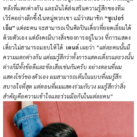
หลังที่แตกต่างกัน และมันได้ส่งเสริมความรู้สึกของทีม
เวิร์คอย่างลึกซึ้งในหมู่พวกเขา แม้ว่าสมาชิก 
“ซูเปอร์ 
เอ็ม”
 แต่ละคน จะสามารถเป็นศิลปินเดี่ยวที่ยอดเยี่ยมได้
ด้วยตัวเอง แต่ยังคงมีบางสิ่งของการอยู่ในวง ที่การแสดง
เดี่ยวไม่สามารถมอบให้ได้  
เตนล์
 เผยว่า 
“แต่ละคนนั้นมี
ความแตกต่างกัน แต่ผมรู้สึกว่าทั้งการแสดงเดี่ยวและวงนั้น
ต่างก็มีทั้งข้อดีและข้อเสียเช่นกันครับ อย่างตอนที่ผม
แสดงโชว์ของตัวเอง ผมสามารถเต้นในแบบที่ผมรู้สึก
สบายใจที่สุด แต่ตอนที่ผมแสดงร่วมกับวง ผมรู้สึกว่าสิ่ง
สำคัญคือความเข้าใจและร่วมมือกันในแต่ละคน”