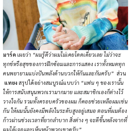
มาร์ค
 เผย
ว่า “ผมรู้ดีว่าผมไม่เคยโดดเดี่ยวเลย ไม่ว่าจะ
ทุกข์หรือสุขของการฝึกซ้อมและการแสดง เราทั้งหมดทุก
คนพยายามแบ่งปันพลังด้านบวกให้กันและกันครับ”
  ส่วน 
แทยง
 สรุปได้อย่างสมบูรณ์แบบว่า 
“แฟน ๆ ของเรานั้น
ให้การสนับสนุนพวกเรามากมาย และสมาชิกเองก็ต่างไว้
วางใจกัน รวมทั้งครอบครัวของผม ก็คอยช่วยเหลือผมเช่น
กัน ให้ผมนั้นยังคงมีพลังในระดับสูงอยู่เสมอ ตอนที่ผมต้อง
ก้าวผ่านช่วงเวลาที่ยากลำบาก สิ่งต่าง ๆ จะดีขึ้นหลังจากที่
ผมได้เจอและเห็นหน้าพวกเขาครับ”