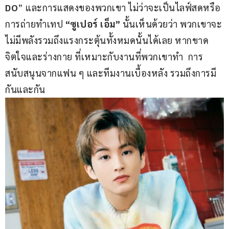
DO
” และการแสดงของพวกเขา ไม่ว่าจะเป็นไลฟ์สดหรือ
การถ่ายทำเทป 
“ซูเปอร์ เอ็ม”
 นั้นเห็นด้วยว่า พวกเขาจะ
ไม่มีพลังรวมถึงแรงกระตุ้นทั้งหมดนั้นได้เลย หากขาด
จิตใจและร่างกาย ที่เหมาะกับงานที่พวกเขาทำ  การ
สนับสนุนจากแฟน ๆ และทีมงานเบื้องหลัง รวมถึงการมี
กันและกัน