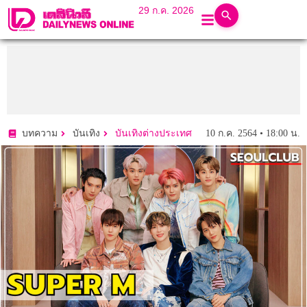
29 ก.ค. 2026
10 ก.ค. 2564 • 18:00 น.
บทความ
บันเทิง
บันเทิงต่างประเทศ