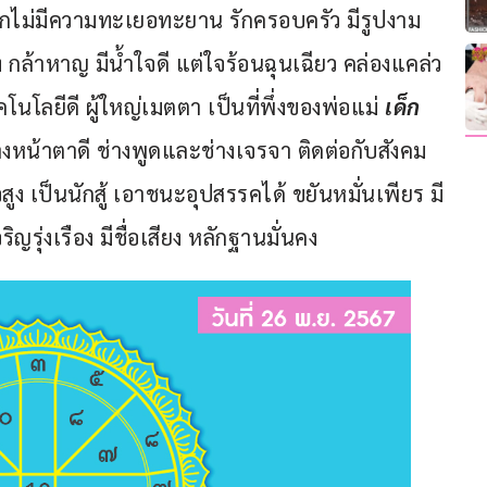
 จักไม่มีความทะเยอทะยาน รักครอบครัว มีรูปงาม 
แข็ง กล้าหาญ มีน้ำใจดี แต่ใจร้อนฉุนเฉียว คล่องแคล่ว 
ลยีดี ผู้ใหญ่เมตตา เป็นที่พึ่งของพ่อแม่ 
เด็ก
งหน้าตาดี ช่างพูดและช่างเจรจา ติดต่อกับสังคม
จสูง เป็นนักสู้ เอาชนะอุปสรรคได้ ขยันหมั่นเพียร มี
รุ่งเรือง มีชื่อเสียง หลักฐานมั่นคง