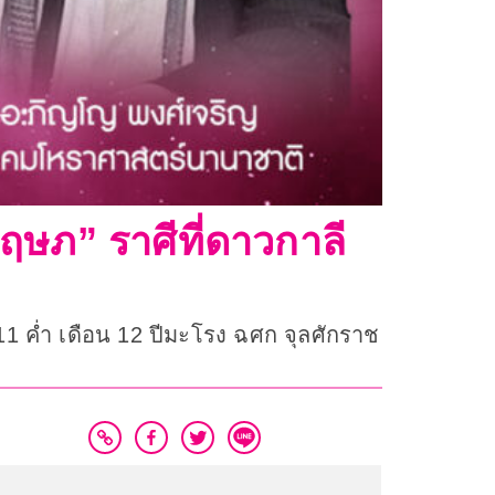
พฤษภ” ราศีที่ดาวกาลี
11 ค่ำ เดือน 12 ปีมะโรง ฉศก จุลศักราช