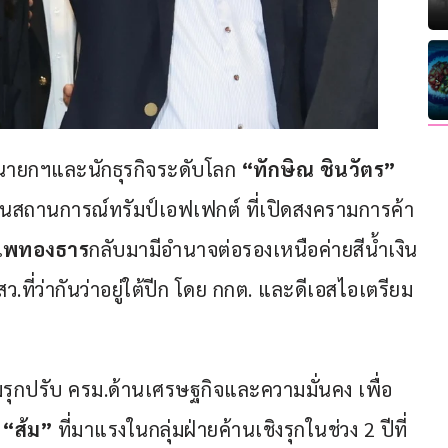
นายกฯและนักธุรกิจระดับโลก 
“ทักษิณ ชินวัตร”
ในสถานการณ์ทรัมป์เอฟเฟกต์ ที่เปิดสงครามการค้า
แพทองธาร
กลับมามีอำนาจต่อรองเหนือค่ายสีน้ำเงิน
ที่ว่ากันว่าอยู่ใต้ปีก โดย กกต. และดีเอสไอเตรียม
มรุกปรับ ครม.ด้านเศรษฐกิจและความมั่นคง เพื่อ
 “ส้ม”
 ที่มาแรงในกลุ่มฝ่ายค้านเชิงรุกในช่วง 2 ปีที่