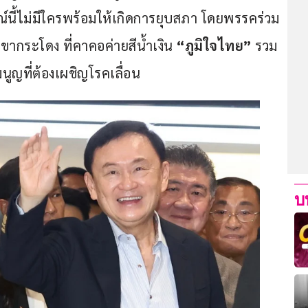
์นี้ไม่มีใครพร้อมให้เกิดการยุบสภา โดยพรรคร่วม
ขากระโดง ที่คาคอค่ายสีน้ำเงิน
 “ภูมิใจไทย” 
รวม
ูญที่ต้องเผชิญโรคเลื่อน
บ