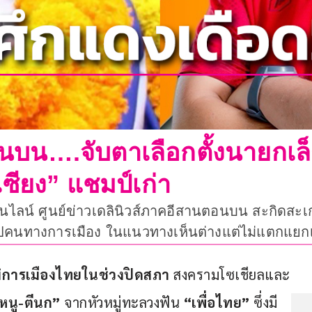
นบน….จับตาเลือกตั้งนายกเล
ซียง” แชมป์เก่า
นไลน์ ศูนย์ข่าวเดลินิวส์ภาคอีสานตอนบน สะกิดสะเ
รูปคนทางการเมือง ในแนวทางเห็นต่างแต่ไม่แตกแยก
มิการเมืองไทยในช่วงปิดสภา
 สงครามโซเชียลและ
่หนู-ตีนก” 
จากหัวหมู่ทะลวงฟัน 
“เพื่อไทย”
 ซึ่งมี