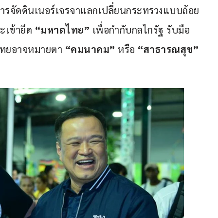
การจัดดินเนอร์เจรจาแลกเปลี่ยนกระทรวงแบบถ้อย
ะเข้ายึด 
“มหาดไทย”
 เพื่อกำกับกลไกรัฐ รับมือ
จไทยอาจหมายตา 
“คมนาคม”
 หรือ 
“สาธารณสุข” 