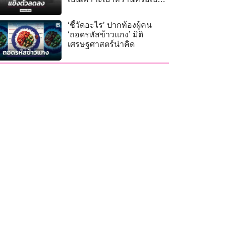
รักษาได้ไหม
‘ชี้วัดอะไร’ ปากท้องผู้คน
‘ถอดรหัสข้าวแกง’ มิติ
เศรษฐศาสตร์น่าคิด