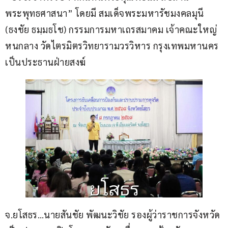
พระพุทธศาสนา” โดยมี สมเด็จพระมหารัชมงคลมุนี 
(ธงชัย ธมฺมธโช) กรรมการมหาเถรสมาคม เจ้าคณะใหญ่
หนกลาง วัดไตรมิตรวิทยารามวรวิหาร กรุงเทพมหานคร 
เป็นประธานฝ่ายสงฆ์
จ.ยโสธร…นายสันชัย พัฒนะวิชัย รองผู้ว่าราชการจังหวัด 