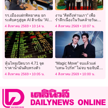
รร.เมืองแฝกพิทยาคม ยก
งาน “คิดถึงท่านเภา” เพื่อ
ระดับครูสู่ยุค AI ติวเข้ม “AI
รำลึกเนื่องในวันคล้ายวันเกิด
for Teachers” พัฒนาการ
ของ พล.ต.อ.เภา สารสิน
4 สิงหาคม 2569
10:14 น.
4 สิงหาคม 2569
10:07 น.
จัดการเรียนรู้
หุ้นไทยเปิดบวก 4.71 จุด
“Magic Move” จบแล้วแต่
ราคาน้ำมันดิบทรงตัว
“แทน-ไปร์ท” ไม่จบ ขอจับมือ
เป็นพาร์ตเนอร์ลุยงานต่อ
4 สิงหาคม 2569
10:05 น.
4 สิงหาคม 2569
10:00 น.