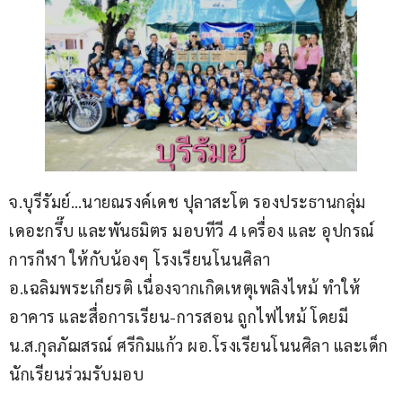
จ.บุรีรัมย์…นายณรงค์เดช ปุลาสะโต รองประธานกลุ่ม
เดอะกรึ๊บ และพันธมิตร มอบทีวี 4 เครื่อง และ อุปกรณ์
การกีฬา ให้กับน้องๆ โรงเรียนโนนศิลา 
อ.เฉลิมพระเกียรติ เนื่องจากเกิดเหตุเพลิงไหม้ ทำให้
อาคาร และสื่อการเรียน-การสอน ถูกไฟไหม้ โดยมี 
น.ส.กุลภัฌสรณ์ ศรีกิมแก้ว ผอ.โรงเรียนโนนศิลา และเด็ก
นักเรียนร่วมรับมอบ