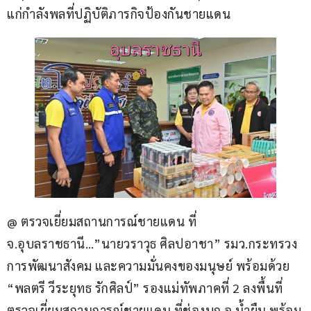
แก่กำลังพลที่ปฏิบัติภารกิจป้องกันชายแดน
@ ตรวจเยี่ยมสถานการณ์ชายแดน ที่ 
จ.อุบลราชธานี…”นายวราวุธ ศิลปอาชา” รมว.กระทรวง
การพัฒนาสังคม และความมั่นคงของมนุษย์ พร้อมด้วย 
“พลตรี วีระยุทธ รักศิลป์” รองแม่ทัพภาคที่ 2 ลงพื้นที่
ตรวจเยี่ยมสถานการณ์ชายแดน ที่ช่องบก อ.น้ำยืน พร้อม