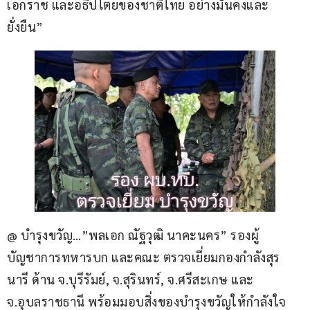
เอกราช และอธิปไตยของชาติไทย อย่างมั่นคงและ
ยั่งยืน”
@ บำรุงขวัญ…”พลเอก ณัฐวุฒิ นาคะนคร” รองผู้
บัญชาการทหารบก และคณะ ตรวจเยี่ยมกองกำลังสุร
นารี ด้าน จ.บุรีรัมย์, จ.สุรินทร์, จ.ศรีสะเกษ และ 
จ.อุบลราชธานี พร้อมมอบสิ่งของบำรุงขวัญให้กำลังใจ 