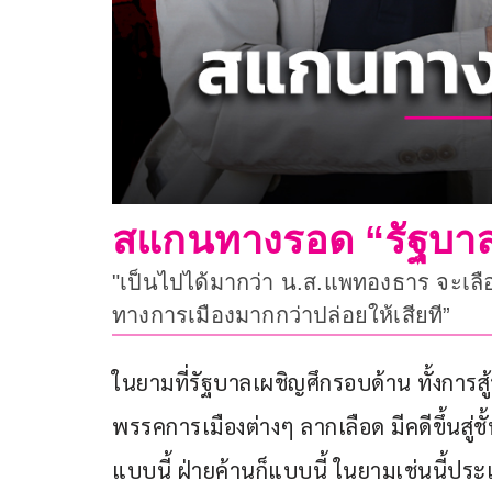
สแกนทางรอด “รัฐบา
"เป็นไปได้มากว่า น.ส.แพทองธาร จะเลือ
ทางการเมืองมากกว่าปล่อยให้เสียที”
ในยามที่รัฐบาลเผชิญศึกรอบด้าน ทั้งการส
พรรคการเมืองต่างๆ ลากเลือด มีคดีขึ้นสู่ช
แบบนี้ ฝ่ายค้านก็แบบนี้ ในยามเช่นนี้ป