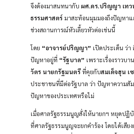
จึงต้องมาสนทนากับ
 ผศ.ดร.ปริญญา เทวน
ธรรมศาสตร์
 มาสะท้อนมุมมองถึงปัญหา
ช่วงสถานการณ์หัวเลี้ยวหัวต่อเช่นนี้
โดย 
“อาจารย์ปริญญา”
 เปิดประเด็น ว่า สิ
ปัญหาอยู่ที่ 
“รัฐบาล”
 เพราะเรื่องราวบาน
วัตร นายกรัฐมนตรี
 ที่คุยกับ
สมเด็จฮุน เ
ประชาชนที่มีต่อรัฐบาล ว่า ปัญหาความสั
ปัญหาของประเทศหรือไม่
เมื่อศาลรัฐธรรมนูญสั่งให้นายกฯ หยุดปฏิบั
ที่ศาลรัฐธรรมนูญจะยกคำร้อง โดยได้เสียง