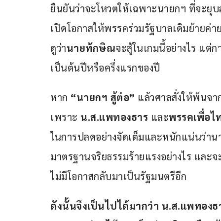
ยืนยันว่าจะโหวตให้เฉพาะนายกฯ ที่จะยุบส
เปิดโอกาสให้พรรคร่วมรัฐบาลเดิมย้ายค่ายได
ดูว่า
นายทักษิณ
จะสู้ในเกมนี้อย่างไร แต่ก
เป็นต้นปีหรือครึ่งแรกของปี
หาก
 “นายกฯ สู้ต่อ” 
แล้วศาลสั่งให้พ้นจา
เพราะ 
น.ส.แพทองธาร
 และ
พรรคเพื่อไ
ในการปลดอย่างจัดเต็มและหนักแน่นว่านาย
มาตรฐานจริยธรรมร้ายแรงอย่างไร และจ
ไม่มีโอกาสกลับมาเป็นรัฐมนตรีอีก
ดังนั้นจึงเป็นไปได้มากว่า น.ส.แพทองธา